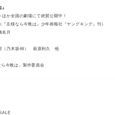
は』
トほか全国の劇場にて絶賛公開中！
（『左様なら今晩は』少年画報社『ヤングキング』刊）
橋名月
里（乃木坂46） 萩原利久 他
左様なら今晩は」製作委員会
 SALE