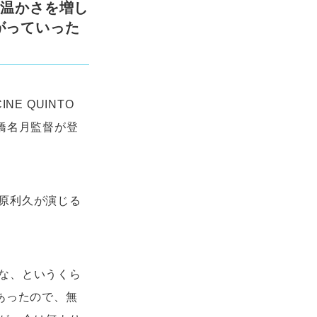
に温かさを増し
がっていった
E QUINTO
橋名月監督が登
原利久が演じる
な、というくら
あったので、無