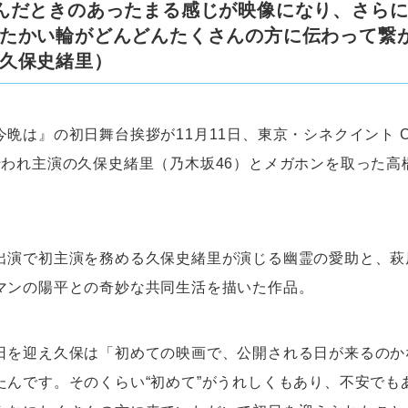
んだときのあったまる感じが映像になり、さら
たかい輪がどんどんたくさんの方に伝わって繋
久保史緒里）
晩は』の初日舞台挨拶が11月11日、東京・シネクイント CIN
行われ主演の久保史緒里（乃木坂46）とメガホンを取った高
出演で初主演を務める久保史緒里が演じる幽霊の愛助と、萩
マンの陽平との奇妙な共同生活を描いた作品。
日を迎え久保は「初めての映画で、公開される日が来るのか
たんです。そのくらい“初めて”がうれしくもあり、不安でも