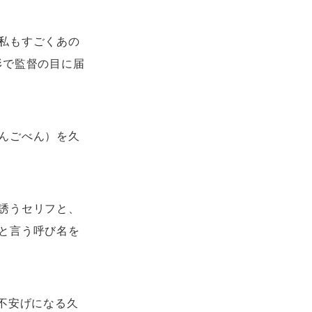
私もすごくあの
形で監督の目に届
んごべん）を久
誘うセリフと、
と言う呼び名を
不安げになる久