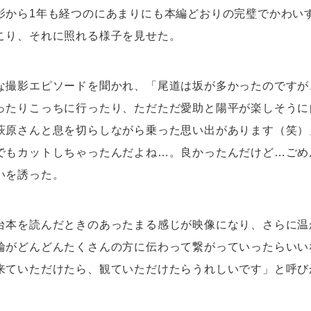
影から1年も経つのにあまりにも本編どおりの完璧でかわい
こり、それに照れる様子を見せた。
な撮影エピソードを聞かれ、「尾道は坂が多かったのですが
ったりこっちに行ったり、ただただ愛助と陽平が楽しそうに
萩原さんと息を切らしながら乗った思い出があります（笑）
でもカットしちゃったんだよね…。良かったんだけど…ごめ
いを誘った。
台本を読んだときのあったまる感じが映像になり、さらに温
輪がどんどんたくさんの方に伝わって繋がっていったらいい
来ていただけたら、観ていただけたらうれしいです」と呼び
。