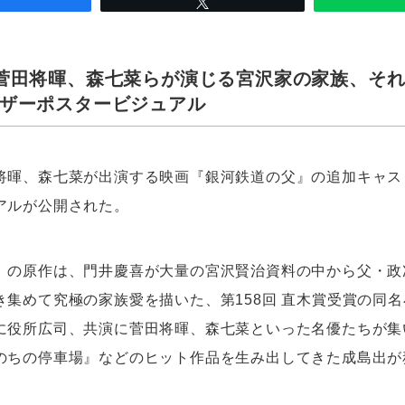
菅田将暉、森七菜らが演じる宮沢家の家族、そ
ザーポスタービジュアル
将暉、森七菜が出演する映画『銀河鉄道の父』の追加キャス
アルが公開された。
』の原作は、門井慶喜が大量の宮沢賢治資料の中から父・政
き集めて究極の家族愛を描いた、第158回 直木賞受賞の同
に役所広司、共演に菅田将暉、森七菜といった名優たちが集
のちの停車場』などのヒット作品を生み出してきた成島出が