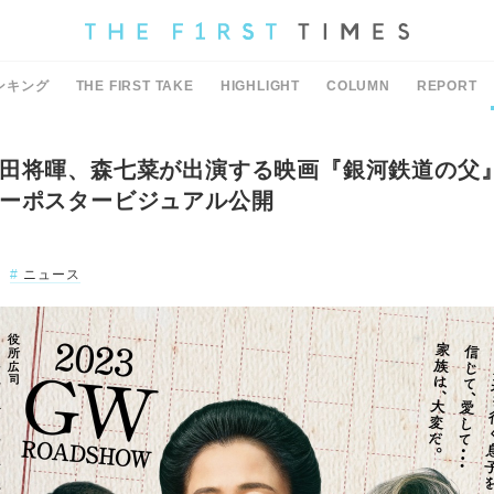
ンキング
THE FIRST TAKE
HIGHLIGHT
COLUMN
REPORT
田将暉、森七菜が出演する映画『銀河鉄道の父
ーポスタービジュアル公開
ニュース