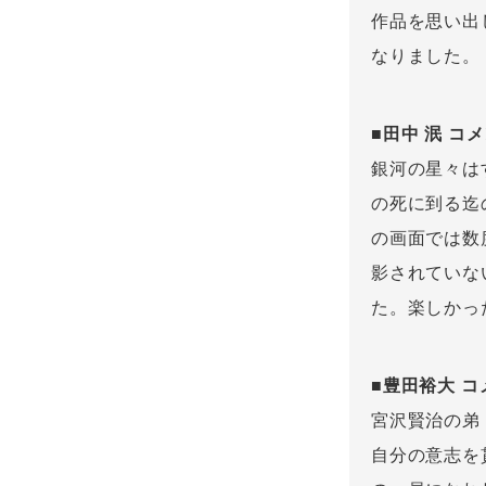
作品を思い出
なりました。
■田中 泯 コ
銀河の星々は
の死に到る迄
の画面では数
影されていな
た。楽しかっ
■豊田裕大 コ
宮沢賢治の弟
自分の意志を