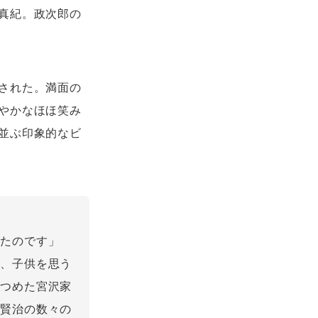
真紀。政次郎の
された。満面の
やかなほほ笑み
並ぶ印象的なビ
きたのです」
も、子供を思う
見つめた宮沢家
沢賢治の数々の