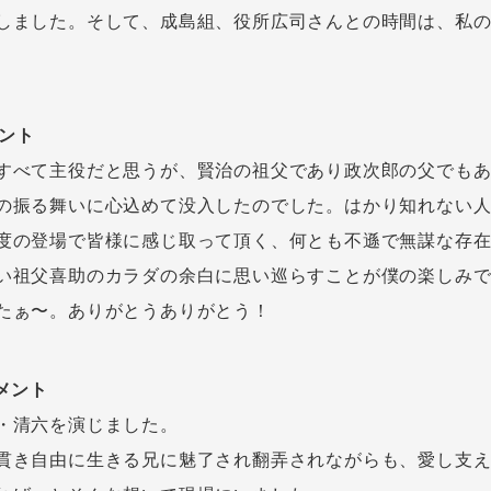
しました。そして、成島組、役所広司さんとの時間は、私
メント
すべて主役だと思うが、賢治の祖父であり政次郎の父でも
の振る舞いに心込めて没入したのでした。はかり知れない
度の登場で皆様に感じ取って頂く、何とも不遜で無謀な存
い祖父喜助のカラダの余白に思い巡らすことが僕の楽しみ
たぁ〜。ありがとうありがとう！
メント
・清六を演じました。
貫き自由に生きる兄に魅了され翻弄されながらも、愛し支