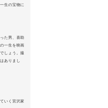
の一生の宝物に
あった男、喜助
人の一生を映画
在でしょう。撮
ではありまし
えていく宮沢家