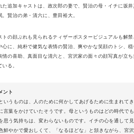
れた追加キャストは、政次郎の妻で、賢治の母・イチに坂井
泯。賢治の弟・清六に、豊田裕大。
ストの顔ぶれも見られるティザーポスタービジュアルも解禁
中心に、純朴で健気な表情の賢治、爽やかな笑顔のトシ、穏
表情の喜助、真面目な清六と、宮沢家の面々の顔写真が立ち
ている。
メント
というものは、人のために何かしてあげるために生まれて
に言葉をかけていたそうです。母というものはどの時代で
を思う気持ちは、変わらないものです。イチの心を通して
色鮮やかで愛おしくて、「なるほどな」と頷きながら、宮