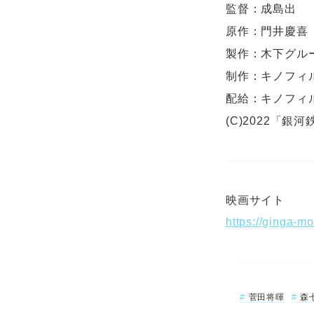
監督：成島出
原作：門井慶喜
製作：木下グル
制作：キノフィ
配給：キノフィ
(C)2022「
映画サイト
https://ginga-m
菅田将暉
森