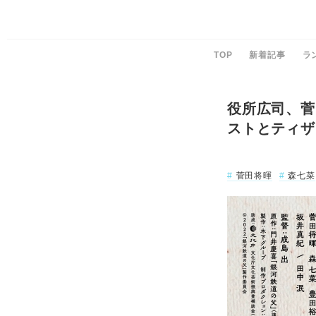
TOP
新着記事
ラ
役所広司、菅
ストとティザ
菅田将暉
森七菜