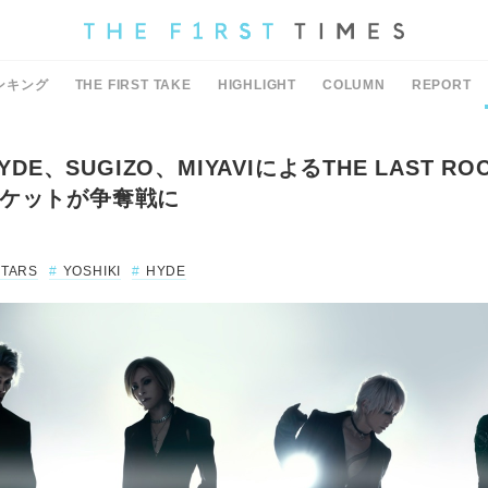
ンキング
THE FIRST TAKE
HIGHLIGHT
COLUMN
REPORT
HYDE、SUGIZO、MIYAVIによるTHE LAST RO
ケットが争奪戦に
STARS
YOSHIKI
HYDE