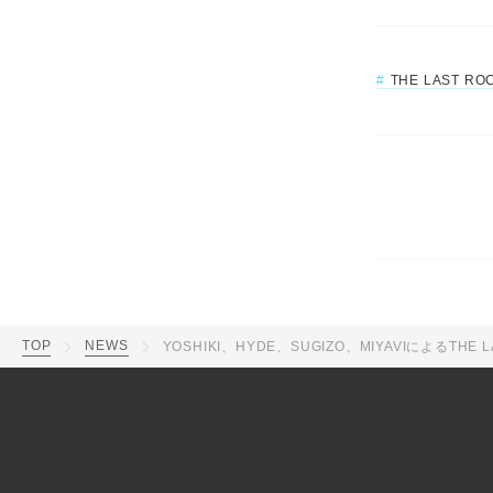
THE LAST RO
TOP
NEWS
YOSHIKI、HYDE、SUGIZO、MIYAVIによるTH