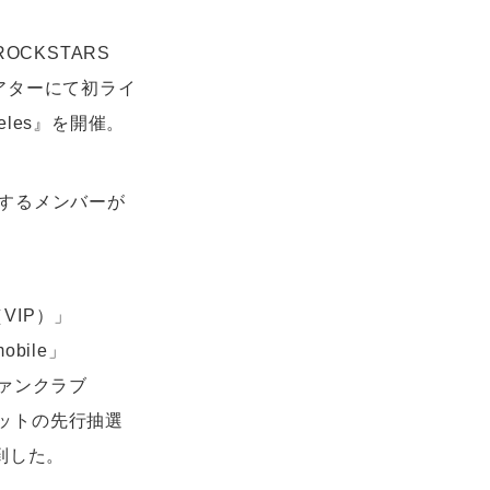
ROCKSTARS
シアターにて初ライ
Angeles』を開催。
するメンバーが
（VIP）」
obile」
Oファンクラブ
チケットの先行抽選
到した。