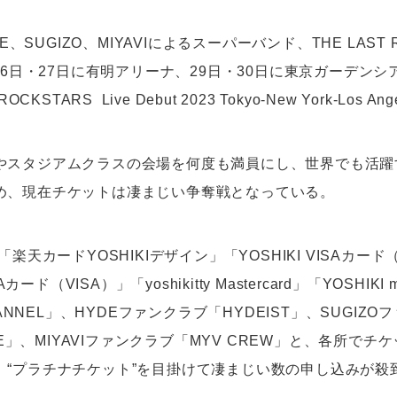
DE、SUGIZO、MIYAVIによるスーパーバンド、THE LAST 
月26日・27日に有明アリーナ、29日・30日に東京ガーデン
OCKSTARS Live Debut 2023 Tokyo-New York-Los 
やスタジアムクラスの会場を何度も満員にし、世界でも活躍
め、現在チケットは凄まじい争奪戦となっている。
「楽天カードYOSHIKIデザイン」「YOSHIKI VISAカード
Aカード（VISA）」「yoshikitty Mastercard」「YOSHIKI m
CHANNEL」、HYDEファンクラブ「HYDEIST」、SUGIZ
ATE」、MIYAVIファンクラブ「MYV CREW」と、各所で
。“プラチナチケット”を目掛けて凄まじい数の申し込みが殺