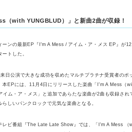
Mess（with YUNGBLUD）」と新曲2曲が収録！
ンの最新EP『I’m A Mess / アイム・ア・メス EP』が
タートした。
の来日公演で大きな成功を収めたマルチプラチナ受賞者のポ
EPには、11月4日にリリースした楽曲「I’m A Mess（wi
）/アイム・ア・メス」と追加であらたな楽曲が2曲も収録され
ルらしいパンクロックで元気な楽曲となる。
番組『The Late Late Show』では、「I’m A Mess （w