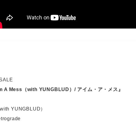
 SALE
’m A Mess（with YUNGBLUD）/ アイム・ア・メス』
 （with YUNGBLUD）
etrograde