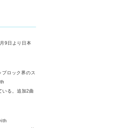
12月9日より日本
ップロック界のス
th
ている。追加2曲
ith