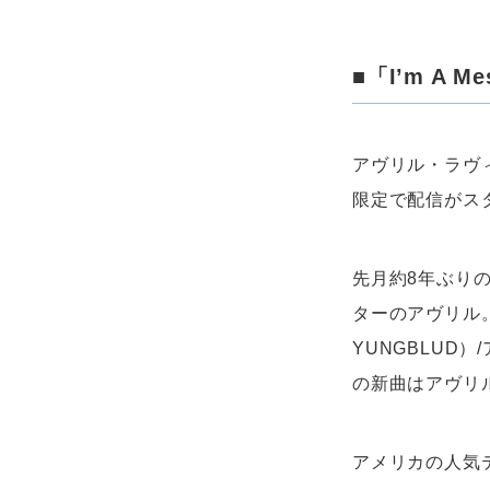
■「I’m A 
アヴリル・ラヴィー
限定で配信がス
先月約8年ぶり
ターのアヴリル。本
YUNGBLUD
の新曲はアヴリ
アメリカの人気テレビ