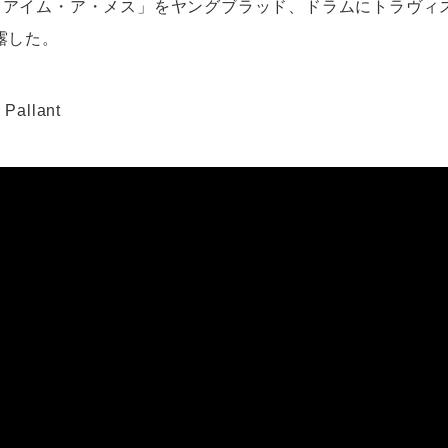
） / アイム・ア・メス」をヤングブラッド、ドラムにトラヴ
露した。
Pallant