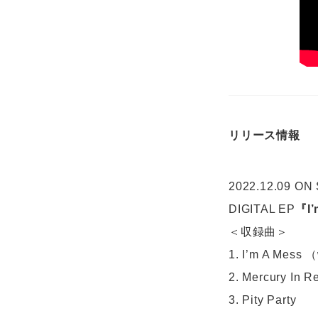
リリース情報
2022.12.09 ON
DIGITAL EP
『I
＜収録曲＞
1. I’m A Mess
2. Mercury In R
3. Pity Party