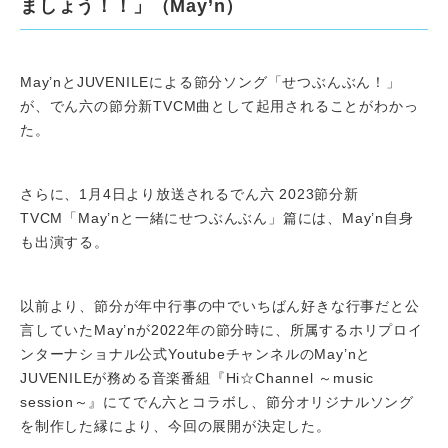
ましょう！！」（May’n）
May’nとJUVENILEによる節分ソング「せつぶんぶん！」
が、でん六の節分新TVCM曲として起用されることがわかっ
た。
さらに、1月4日より放送されるでん六 2023節分新
TVCM「May’nと一緒にせつぶんぶん」篇には、May’n自身
も出演する。
以前より、節分が年中行事の中でいちばん好きな行事だと公
言していたMay’nが2022年の節分時に、所属するホリプロイ
ンターナショナル公式YoutubeチャンネルのMay’nと
JUVENILEが務める音楽番組『Hi☆Channel ～music
session～』にてでん六とコラボし、節分オリジナルソング
を制作した縁により、今回の展開が決定した。