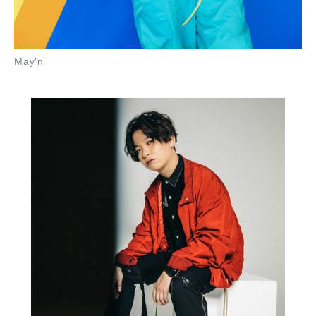
May’n