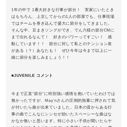
1年の中で 1番大好きな行事が節分！ 実家にいたとき
はもちろん、上京してからの1人の部屋でも。仕事現場
ではチームを巻き込んで盛大に節分をしてきました。
そんな中、豆まきソングができ、でん六様の節分CMに
まで出れるなんて！ 好きのパワーってすごい！ 感
動しています！！ 節分に対して私とのテンション差
がある（？）あなたも！ ぜひ今年は今まで以上に一
緒に節分を楽しみましょう！！
■JUVENILE コメント
今まで正直“節分”に特別強い感情を抱いていたわけでは
無かったですが、May’nさんの圧倒的熱量に押されて気
が付いたら曲が出来ていました。日本の昔からある行
事の曲でこんなにシンセが効いたスペーシーな曲はな
かなか無いと思います。特に小さい子供が聞いたらヤ