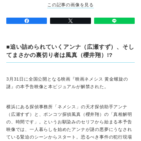
この記事の画像を見る
■追い詰められていくアンナ（広瀬すず）、そし
てまさかの裏切り者は風真（櫻井翔）!?
3月31日に全国公開となる映画『映画ネメシス 黄金螺旋の
謎』の本予告映像と本ビジュアルが解禁された。
横浜にある探偵事務所「ネメシス」の天才探偵助手アンナ
（広瀬すず）と、ポンコツ探偵風真（櫻井翔）の「真相解明
の、時間です」。というお馴染みのセリフから始まる本予告
映像では、一人暮らしを始めたアンナが謎の悪夢にうなされ
ている緊迫のシーンからスタート。恐るべき事件の犯行現場