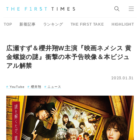
TOP
新着記事
ランキング
THE FIRST TAKE
HIGHLIGHT
広瀬すず＆櫻井翔W主演『映画ネメシス 黄
金螺旋の謎』衝撃の本予告映像＆本ビジュ
アル解禁
2023.01.31
YouTube
櫻井翔
ニュース