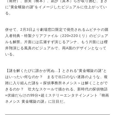
（南野）、朋美（橋本）、凪沙（真木）らが取り囲む、まさ
に”黄金螺旋の謎”をイメージしたビジュアルに仕上がってい
る。
併せて、2月3日より劇場窓口限定で発売されるムビチケの購
入者特典・特製クリアファイル（220×220ミリ）のビジュア
ルも解禁。片面には広瀬すず演じるアンナ、もう片面には櫻
井翔演じる風真のビジュアルで、両A面のデザインとなって
いる。
【謎を解くたびに誰かが死ぬ…】とされる“黄金螺旋の謎”と
はいったい何なのか？ まるで出口のない迷路のような、複
雑に入り組んだ謎を＜探偵事務所ネメシス＞は解くことがで
きるのか？ 壮大なスケールで描かれる、新時代の探偵物語
×伏線だらけの99分×超ミステリーエンタテインメント『映画
ネメシス 黄金螺旋の謎』に注目だ。