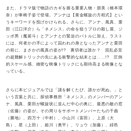
また、ドラマ版で物語のカギを握る重要人物・朋美（橋本環
奈）が車椅子姿で登場。アンナは【黄金螺旋の方程式】とい
うキーワードを投げかけられる。さらに、アンナ、風真、栗
田（江口洋介）ら「ネメシス」の命を狙うプロの殺し屋、ジ
ッポ男（魔裟斗）とアンナとの緊迫のバトルに加え、ラスト
には、何者かの手によって囚われの身となったアンナと栗田
の前に、まさかの風真の姿が!? 裏切者は誰か？ 混乱必至
の超難解トリックの先にある衝撃的な結末とは……!? 圧倒
的スケール感、緻密な映像トリックにも期待高まる映像とな
っている。
さらに本ビジュアルでは「謎を解くたび、誰かが死ぬ。」と
いう言葉と共に、探偵事務所「ネメシス」のメンバーのアン
ナ、風真、栗田が螺旋状に並んだ中心の奥に、最悪の敵の窓
（佐藤）の姿が。その周りをサポートメンバーたちの千曲
（勝地）、四万十（中村）、小山川（富田）、上原（大
島）、星（上田）、姫川（奥平）、リュウ（加藤）、緋邑