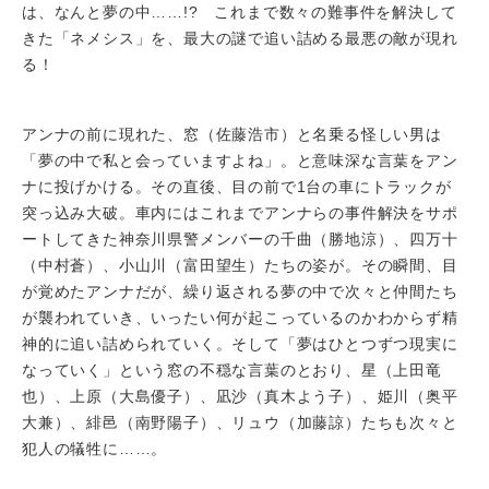
は、なんと夢の中……!? これまで数々の難事件を解決して
きた「ネメシス」を、最大の謎で追い詰める最悪の敵が現れ
る！
アンナの前に現れた、窓（佐藤浩市）と名乗る怪しい男は
「夢の中で私と会っていますよね」。と意味深な言葉をアン
ナに投げかける。その直後、目の前で1台の車にトラックが
突っ込み大破。車内にはこれまでアンナらの事件解決をサポ
ートしてきた神奈川県警メンバーの千曲（勝地涼）、四万十
（中村蒼）、小山川（富田望生）たちの姿が。その瞬間、目
が覚めたアンナだが、繰り返される夢の中で次々と仲間たち
が襲われていき、いったい何が起こっているのかわからず精
神的に追い詰められていく。そして「夢はひとつずつ現実に
なっていく」という窓の不穏な言葉のとおり、星（上田竜
也）、上原（大島優子）、凪沙（真木よう子）、姫川（奥平
大兼）、緋邑（南野陽子）、リュウ（加藤諒）たちも次々と
犯人の犠牲に……。