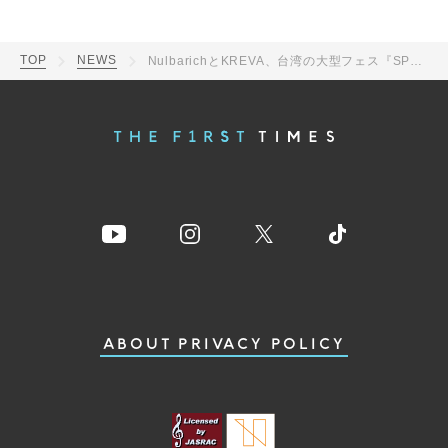
TOP
NEWS
NulbarichとKREVA、台湾の大型フェス『SPRING WAVE 2023』内の『AREA DIP in SPRING WAVE 2023』に出演決定
ABOUT
PRIVACY POLICY