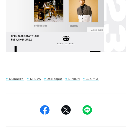
Nulbarich
KREVA
chilldspot
LINION
ニュース