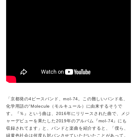
「京都発の4ピースバンド、mol-74。この難しいバンド名、
化学用語の“Molecule（モルキュール）に由来するそうで
す。『％』という曲は、2016年にリリースされた曲で、メジ
ャーデビューを果たした2019年のアルバム『mol-74』にも
収録されてます」と、バンドと楽曲を紹介すると、「僕ら、
緑黄色社会は何度も対バンさせていただいたことがあって。