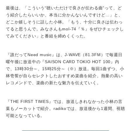
最後は、「こういう“聴いただけで良さが伝わる曲”って、ど
う紹介したらいいか、本当に分かんないんですけど…」と、
どこか嬉しそうに話した小林。「もう、十分に良さは伝わっ
てると思うんで。みなさんもmol-74『％』をぜひチェックし
てみてください」と番組を締めくくった。
『誰だってNeed music』は、J-WAVE（81.3FM）で毎週日
曜午後に放送中の『SAISON CARD TOKIO HOT 100』内
で、13時30分～、15時25分～（※）放送。毎回1曲ずつ、小
林壱誓が自らセレクトしたおすすめ楽曲を紹介。熱量の高い
レコメンドで、楽曲の新たな魅力を伝えていく。
『THE FIRST TIMES』では、放送しきれなかった小林の言
葉もノーカットで紹介。radikoでは、放送後から1週間、視聴
可能となっている。