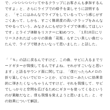
で、パパパパパパッてやるクラップにお客さんも参加するん
ですよ」と、さらにライブでの様子を楽しそうに説明する
と、「そこにはみんなでライブをしているっていう感じがす
ごくあって。しかも、すごく難易度の高いクラップをみんな
でやるっていう。みなさんにもぜひライブで体感してほしい
です」とライブ体験をリスナーに勧めつつ、「1月18日にリ
リースされたばっかりの新曲「花瓶」もすごい美しい曲だっ
たんで、ライブで聴きたいなって思いました」と話した。
「『％』の話に戻るんですけど。この曲、サビに入るまでリ
ードギターが我慢してるんですよね。それがすごいなと思い
ます」と語るサウンド面に関しては、「僕だったらAメロの
折り返しぐらいでピロ～ンとか、ピロピロ～みたいに効果音
的に弾きたくなっちゃうんですけど。それを我慢して、サビ
でしっかりと空間を広げるためにギターを使ってくるという
のが素敵だなと。僕も我慢を覚えようと思いました」と、そ
の効果について解説。