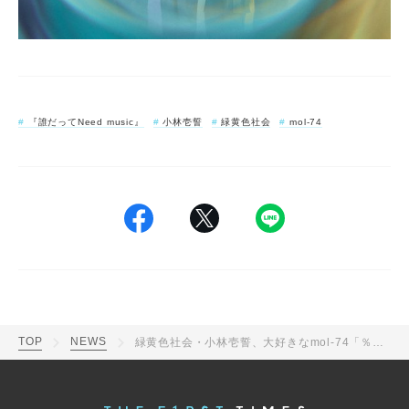
『誰だってNeed music』
小林壱誓
緑黄色社会
mol-74
TOP
NEWS
緑黄色社会・小林壱誓、大好きなmol-74「％」をレコメンド。「これを聴くためだけにでもライブに行きたくなる曲」