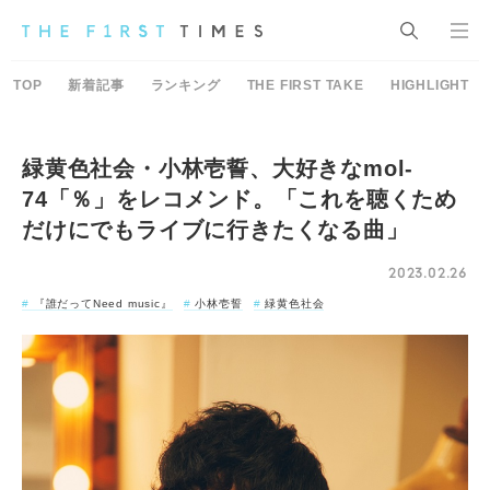
TOP
新着記事
ランキング
THE FIRST TAKE
HIGHLIGHT
緑黄色社会・小林壱誓、大好きなmol-
74「％」をレコメンド。「これを聴くため
だけにでもライブに行きたくなる曲」
2023.02.26
『誰だってNeed music』
小林壱誓
緑黄色社会