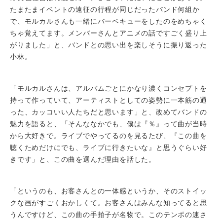
たまたまイベントの遠征の行程が同じだったバンド何組か
で、モルカルさんも一緒にバーベキューをしたのをめちゃく
ちゃ覚えてます。メンバーさんとアニメの話ですごく盛り上
がりました」と、バンドとの思い出を楽しそうに振り返った
小林。
「モルカルさんは、アルバムごとにかなり濃くコンセプトを
持って作っていて、アーティストとしての姿勢に一本筋の通
った、カッコいい人たちだと思います」と、改めてバンドの
魅力を語ると、「そんななかでも、僕は『％』って曲が当時
から大好きで。ライブでやってるのを見るたび、『この曲を
聴くためだけにでも、ライブに行きたいな』と思うぐらい好
きです」と、この曲を選んだ理由を話した。
「というのも、お客さんとの一体感というか、そのストイッ
クな画がすごくおかしくて。お客さんはみんな知ってると思
うんですけど、この曲の手拍子が名物で。このテンポの速さ