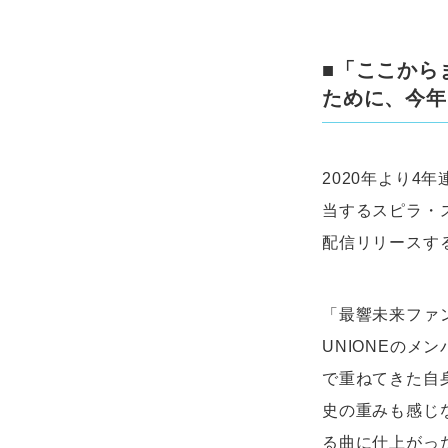
■「ここから
ために、今年
2020年より
当するスピラ・ス
配信リリースす
「最響未来ファン
UNIONEのメ
で重ねてきた自身
史の重みも感じ
る曲に仕上がっ