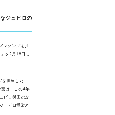
きなジュビロの
）
ーズンソングを担
」を2月18日に
グを担当した
幹葉は、この4年
ジュビロ磐田の歴
ジュビロ愛溢れ