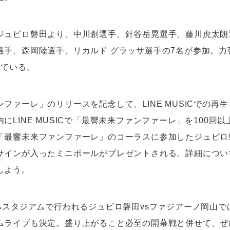
ジュビロ磐田より、中川創選手、針谷岳晃選手、藤川虎太朗
選手、森岡陸選手、リカルド グラッサ選手の7名が参加。力
っている。
ファーレ」のリリースを記念して、LINE MUSICでの再
にLINE MUSICで「最響未来ファンファーレ」を100回
「最響未来ファンファーレ」のコーラスに参加したジュビロ
サインが入ったミニボールがプレゼントされる。詳細につい
しよう。
マハスタジアムで行われるジュビロ磐田vsファジアーノ岡山で
ムライブも決定。盛り上がること必至の開幕戦と併せて、ぜ