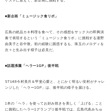
ゲストに迎えて、新企画に挑戦する。
■新企画「ミュージック食リポ」
広島の絶品カキ料理を食べて、その感想をサックスの即興演
奏で表現するという「ミュージック食リポ」に挑戦する瀧野
由美子と谷中敦。初の経験に困惑するも、珠玉のメロディを
次々と生み出す様子は必見だ。
■話題沸騰「ヘラー1GP」後半戦
STU48今村美月＆甲斐心愛と、とにかく明るい安村がチャレ
ンジした「ヘラー1GP」は、後半戦の様子を届ける。
1本の「ヘラ」を使ってお好み焼きを美しく「上げる」こと
に挑戦したヘラー1グランプリ後半戦では、広島代表みちゅ