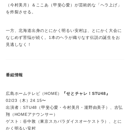
（今村美月）＆ここあ（甲斐心愛）が芸術的な「ヘラ上げ」
を炸裂させる。
一方、北海道出身のとにかく明るい安村は、とにかく大会に
なじめず苦悩が続く。1本のヘラが織りなす伝説の誕生をお
見逃しなく！
番組情報
広島ホームテレビ（HOME）
『せとチャレ！STU48』
02/23（木）24:15〜
出演者：STU48（甲斐心愛・今村美月・瀧野由美子）、吉弘
翔（HOMEアナウンサー）
ゲスト：谷中敦（東京スカパラダイスオーケストラ）、とに
かく明るい安村