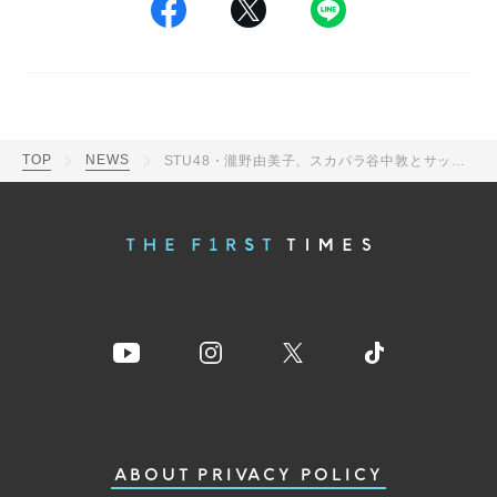
TOP
NEWS
STU48・瀧野由美子、スカパラ谷中敦とサックス即興演奏による「ミュージック食リポ」に挑戦
ABOUT
PRIVACY POLICY