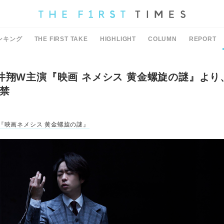
ンキング
THE FIRST TAKE
HIGHLIGHT
COLUMN
REPORT
井翔W主演『映画 ネメシス 黄金螺旋の謎』より
禁
『映画ネメシス 黄金螺旋の謎』