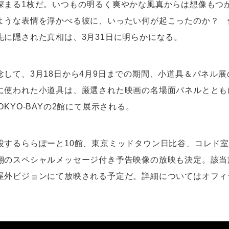
深まる1枚だ。いつもの明るく爽やかな風真からは想像もつ
ような表情を浮かべる彼に、いったい何が起こったのか？ 
先に隠された真相は、3月31日に明らかになる。
念して、3月18日から4月9日までの期間、小道具＆パネル
に使われた小道具は、厳選された映画の名場面パネルととも
OKYO-BAYの2館にて展示される。
設するららぽーと10館、東京ミッドタウン日比谷、コレド
翔のスペシャルメッセージ付き予告映像の放映も決定。該当
屋外ビジョンにて放映される予定だ。詳細についてはオフィ