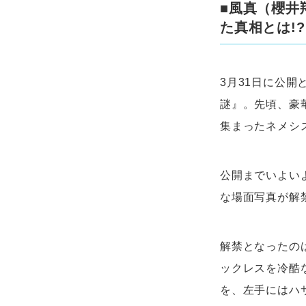
■風真（櫻井
た真相とは!?
3月31日に公
謎』。先頃、豪
集まったネメシ
公開までいよい
な場面写真が解
解禁となったの
ックレスを冷酷
を、左手にはハ