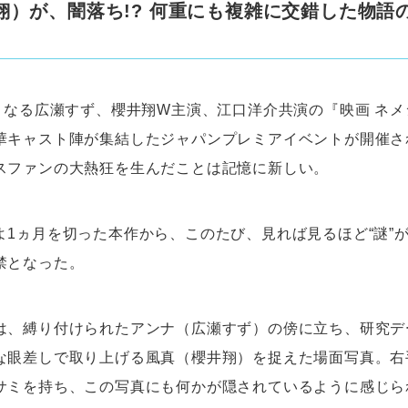
翔）が、闇落ち!? 何重にも複雑に交錯した物語
開となる広瀬すず、櫻井翔W主演、江口洋介共演の『映画 ネメ
華キャスト陣が集結したジャパンプレミアイベントが開催さ
スファンの大熱狂を生んだことは記憶に新しい。
よ1ヵ月を切った本作から、このたび、見れば見るほど“謎”
禁となった。
は、縛り付けられたアンナ（広瀬すず）の傍に立ち、研究デ
な眼差しで取り上げる風真（櫻井翔）を捉えた場面写真。右
サミを持ち、この写真にも何かが隠されているように感じら