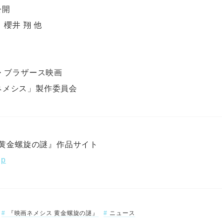
公開
櫻井 翔 他
・ブラザース映画
画「ネメシス」製作委員会
 黄金螺旋の謎』作品サイト
jp
『映画ネメシス 黄金螺旋の謎』
ニュース