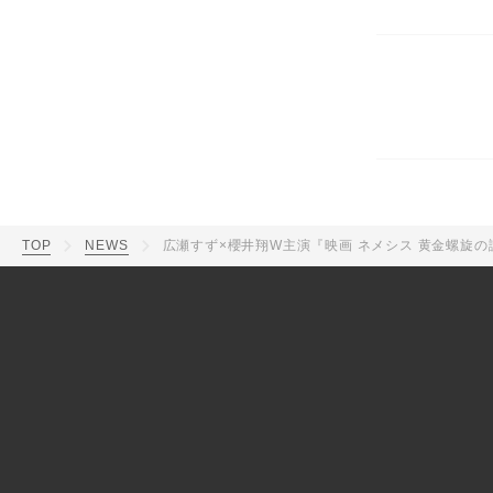
TOP
NEWS
広瀬すず×櫻井翔W主演『映画 ネメシス 黄金螺旋