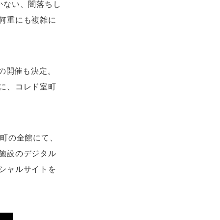
かない、闇落ちし
何重にも複雑に
展の開催も決定。
に、コレド室町
室町の全館にて、
施設のデジタル
シャルサイトを