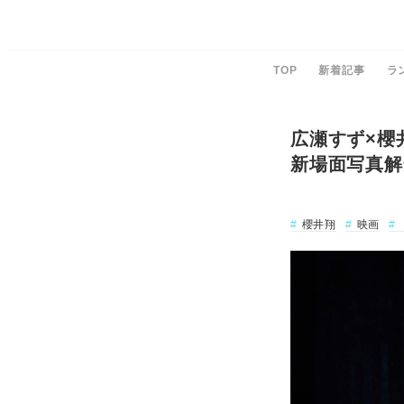
TOP
新着記事
ラ
広瀬すず×櫻
新場面写真解
櫻井翔
映画