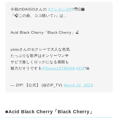
#プレゼンZIP
今朝のDAIGOさんの
!🧑🏻‍🏫
『🎧この曲、ココ聴いて♪』は…
Acid Black Cherry「Black Cherry」🍒
yasuさんのセクシーで大人な色気
たっぷりな歌声はオンリーワン🌹
サビで激しくロックになる展開も
@Daigo19780408
#ZIP
魅力だそうです🎸
!🎀
March 22, 2023
— ZIP! 【公式】 (@ZIP_TV)
■Acid Black Cherry「Black Cherry」