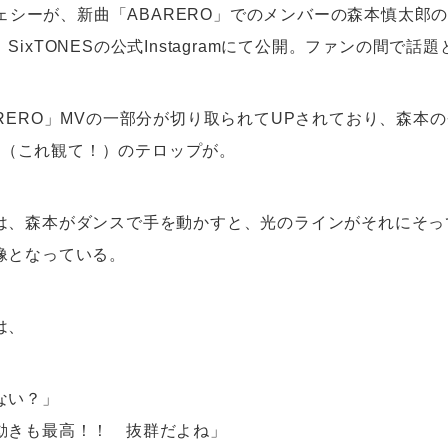
のジェシーが、新曲「ABARERO」でのメンバーの森本慎太郎
SixTONESの公式Instagramにて公開。ファンの間で話
RERO」MVの一部分が切り取られてUPされており、森本
 out!”（これ観て！）のテロップが。
は、森本がダンスで手を動かすと、光のラインがそれにそっ
像となっている。
は、
ない？」
動きも最高！！ 抜群だよね」