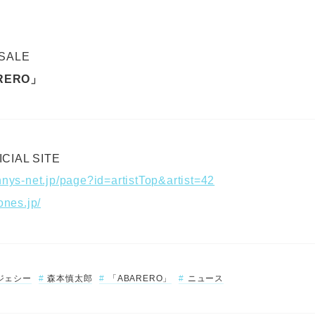
 SALE
RERO」
CIAL SITE
nnys-net.jp/page?id=artistTop&artist=42
ones.jp/
ジェシー
森本慎太郎
「ABARERO」
ニュース