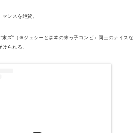
ーマンスを絶賛。
mには、“末ズ”（※ジェシーと森本の末っ子コンビ）同士のナイ
受けられる。