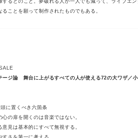
揮するとのこと。夢破れる人が一人でも減って、ライブエン
なることを願って制作されたものでもある。
 SALE
テージ論 舞台に上がるすべての人が使える72の大ワザ／
＞
念頭に置くべき六箇条
の心の扉を開くのは音楽ではない。
る意見は基本的にすべて無視する。
やすさを第一に考える。