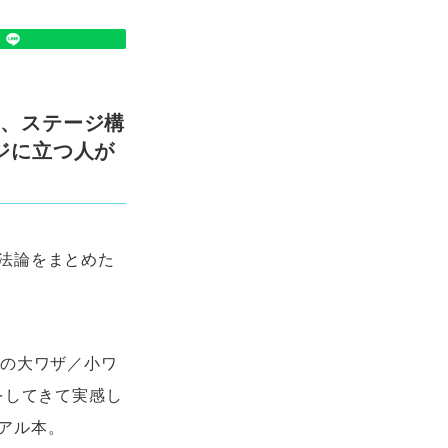
出、ステージ構
ジに立つ人が
法論をまとめた
2の大ワザ／小ワ
をしてきて実感し
アル本。