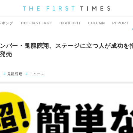
ンキング
THE FIRST TAKE
HIGHLIGHT
COLUMN
REPORT
ンバー・鬼龍院翔、ステージに立つ人が成功を
発売
ー
鬼龍院翔
ニュース