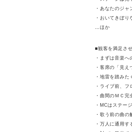
・あなたのジャ
・おいてきぼり
…ほか
■観客を満足さ
・まずは音楽へ
・客席の「見え
・地雷を踏みた
・ライブ前、フ
・曲間のＭＣ完
・MCはステー
・歌う前の曲の
・万人に通用す