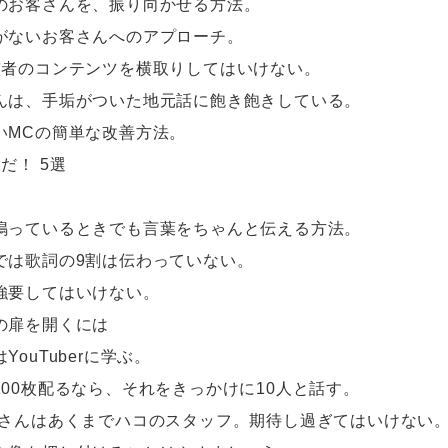
のお客さんを、振り向かせる方法。
がないお客さんへのアプローチ。
演者のコンテンツを横取りしてはいけない。
んは、手垢がついた地元話に飽き飽きしている。
いMCの簡単な改善方法。
だ！ 5選
鳴っているときでも言葉をちゃんと伝える方法。
では歌詞の9割は伝わっていない。
強要してはいけない。
の扉を開くには
ouTuberに学ぶ。
00枚配るなら、それをきっかけに10人と話す。
明さんはあくまでハコのスタッフ。期待し過ぎてはいけない