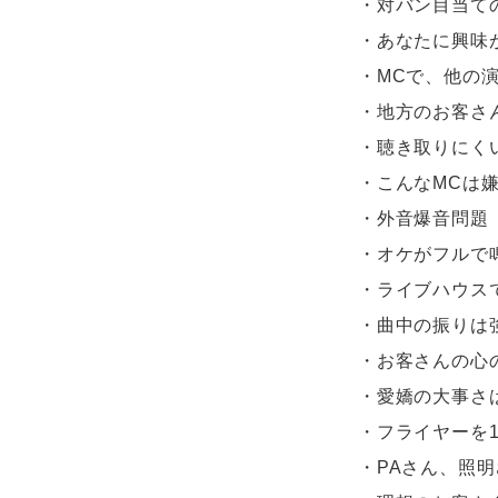
・対バン目当て
・あなたに興味
・MCで、他の
・地方のお客さ
・聴き取りにく
・こんなMCは嫌
・外音爆音問題
・オケがフルで
・ライブハウス
・曲中の振りは
・お客さんの心
・愛嬌の大事さはY
・フライヤーを1
・PAさん、照