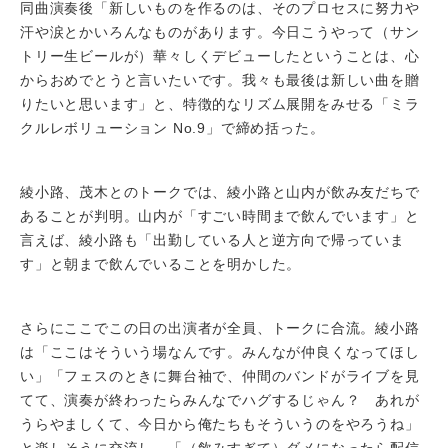
同曲演奏後「新しいものを作るのは、そのプロセスに努力や
汗や涙とかいろんなものがあります。今日こうやって（サン
トリー生ビールが）華々しくデビューしたということは、心
からおめでとうと言いたいです。我々も最後は新しい曲を贈
りたいと思います」と、特徴的なリズム展開をみせる「ミラ
クルレボリューション No.9」で締め括った。
綾小路、茂木とのトークでは、綾小路と山内が飲み友だちで
あることが判明。山内が「すごい時間まで飲んでいます」と
言えば、綾小路も「出勤している人と逆方向で帰っていま
す」と朝まで飲んでいることを明かした。
さらにここでこの日の出演者が全員、トークに合流。綾小路
は「ここはそういう場なんです。みんなが仲良くなってほし
い」「フェスのときに舞台袖で、仲間のバンドがライブを見
てて、演奏が終わったらみんなでハグするじゃん？ あれが
うらやましくて、今日から俺たちもそういうのをやろうね」
と楽しそうに交流し、「（飲みすぎて）ダメになったら配信