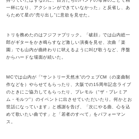
一杯になり、アクションができていなかった」と反省し、あ
らためて星の“売り出し”に意欲を見せた。
トリを務めたのはフジファブリック。「破顔」では山内総一
郎がギターをかき鳴らすなど激しい演奏を見せ、次曲「楽
園」でも山内が曲終わりに吠えるように叫び歌うなど、序盤
からハードな場面が続いた。
MCでは山内が「“サントリー天然水”のウェブCM（の楽曲制
作などを）やらせてもらったり、大阪での15周年記念ライブ
のときにご協力してもらったり、プレモル（“ザ・プレミア
ム・モルツ”）のイベントに出させていただいたり。何かとお
世話になっています」と感謝を告げ、「次にやる曲、心を込
めて歌いたい曲です」と「若者のすべて」をパフォーマン
ス。