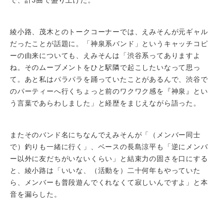
綾小路、茂木とのトークコーナーでは、えみそんが元ギャル
だったことが話題に。「神泉系バンド」というキャッチコピ
ーの由来についても、えみそんは「渋谷系ってありますよ
ね。そのムーブメントをひと駅隣で起こしたいなって思っ
て。あと私はパラパラを踊っていたことがあるんで、渋谷で
のパーティーへ行くちょっと前のワクワク感を『神泉』とい
う言葉であらわしました」と経歴をまじえながら語った。
またそのバンド名にちなんでえみそんが「（メンバー同士
で）釣りも一緒に行く」、ベースの長島涼平も「逆にメンバ
ー以外に友だちがいないくらい」と結束力の固さを口にする
と、綾小路は「いいな、（活動を）二十何年もやっていた
ら、メンバーも普段遊んでくれなくて寂しいんですよ」と本
音を漏らした。