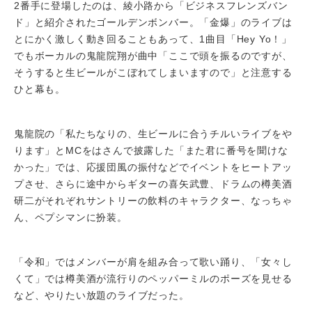
2番手に登場したのは、綾小路から「ビジネスフレンズバン
ド」と紹介されたゴールデンボンバー。「金爆」のライブは
とにかく激しく動き回ることもあって、1曲目「Hey Yo！」
でもボーカルの鬼龍院翔が曲中「ここで頭を振るのですが、
そうすると生ビールがこぼれてしまいますので」と注意する
ひと幕も。
鬼龍院の「私たちなりの、生ビールに合うチルいライブをや
ります」とMCをはさんで披露した「また君に番号を聞けな
かった」では、応援団風の振付などでイベントをヒートアッ
プさせ、さらに途中からギターの喜矢武豊、ドラムの樽美酒
研二がそれぞれサントリーの飲料のキャラクター、なっちゃ
ん、ペプシマンに扮装。
「令和」ではメンバーが肩を組み合って歌い踊り、「女々し
くて」では樽美酒が流行りのペッパーミルのポーズを見せる
など、やりたい放題のライブだった。