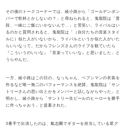
その後のトークコーナーでは、綾小路から「ゴールデンボン
バーで乾杯とかしないの？」と尋ねられると、鬼龍院は「普
段、一緒にご飯にいかないんで…」と苦笑い。ライバルはい
るのかと質問されると、鬼龍院は「（自分たちの音楽スタイ
ルに）似た人がいないから、ライバルというか似た人がいた
らいいなって。だからフレンズさんのライブを観ていたら
『こういうのいいな』『音楽っていいな』と思いました」と
うらやんだ。
一方、綾小路はこの日の、なっちゃん、ペプシマンの衣装を
作るなど唯一無二のパフォーマンスを絶賛。鬼龍院は「サン
トリーさんの思い出とかをメンバーと話しながらやった」と
明かし、綾小路から「サントリー生ビールのヒーローを勝手
に作っちゃおう」と提案された。
3番手で出演したのは、氣志團でギターを担当している星グ