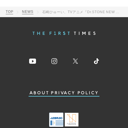
TOP
NEWS
石崎ひゅーい、TVアニメ『Dr.STONE NEW WORLD』OPテーマ「ワスレガタキ」のリリックビデオ公開
ABOUT
PRIVACY POLICY