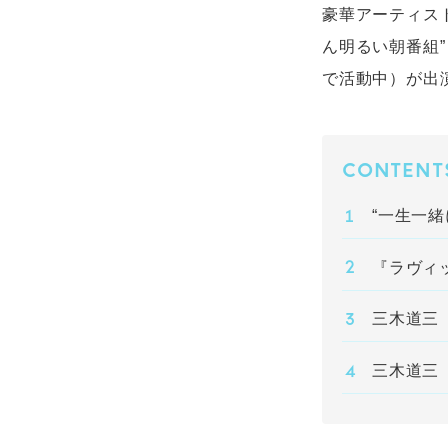
豪華アーティス
ん明るい朝番組”
で活動中）が出演
CONTENT
“一生一緒に
『ラヴィ
三木道三「L
三木道三「Li