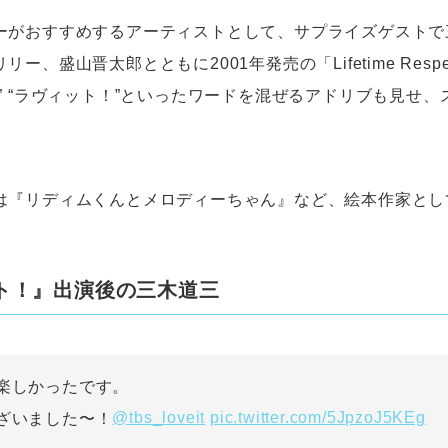
ーがおすすめするアーティストとして、サプライズゲストで
ー、盛山晋太郎とともに2001年発売の「Lifetime Resp
” “ラヴィット！”といったワードを混ぜるアドリブも見せ
は『リディムくんとメロディーちゃん』など、絵本作家とし
ト！』出演後の三木道三
楽しかったです。
@tbs_loveit
pic.twitter.com/5JpzoJ5KEg
ざいました〜！