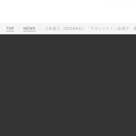
TOP
NEWS
三木道三（DOZAN11）『ラヴィット！』出演で、見取り