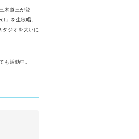
三木道三が登
ect」を生歌唱。
、スタジオを大いに
ても活動中。