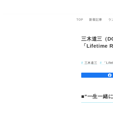
TOP
新着記事
ラ
三木道三（D
「Lifetime
三木道三
「Life
■“一生一緒にい