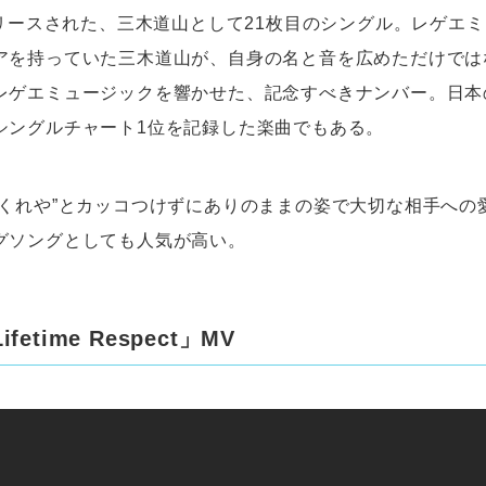
リリースされた、三木道山として21枚目のシングル。レゲエ
アを持っていた三木道山が、自身の名と音を広めただけでは
レゲエミュージックを響かせた、記念すべきナンバー。日本
シングルチャート1位を記録した楽曲でもある。
てくれや”とカッコつけずにありのままの姿で大切な相手への
グソングとしても人気が高い。
etime Respect」MV