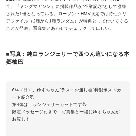
半、『ヤングマガジン』に掲載作品が“卒業記念”として凝縮
された1冊となっている。ローソン・HMV限定では特性クリ
アファイル（2種から1種ランダム）が特典として付いてくる
ことが発表。写真集とあわせてチェックしてほしい。
■写真：純白ランジェリーで四つん這いになる本
郷柚巴
6/4（日）、ゆずちゃん“ラストお渡し会“特製ポストカ
ード紹介😇
第4弾は…ランジェリーカットです👍
限定メッセージ付きで、写真集と一緒にゆずちゃんが
お渡し！