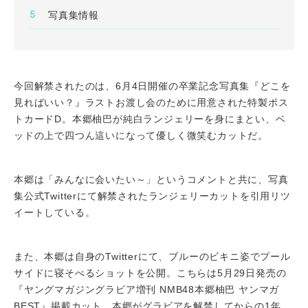
写真集情報
今回解禁されたのは、6月4日開催の卒業記念写真集『どこを
見ればいい？』ラストお渡し会のために用意された特製ポス
トカードD。本郷柚巴が純白ランジェリーを身にまとい、ベ
ッドの上で四つん這いになって優しく微笑むカットだ。
本郷は「みんなに会いたい～」というコメントと共に、写真
集公式Twitterにて解禁されたランジェリーカットを引用リツ
イートしている。
また、本郷は自身のTwitterにて、ブルーのビキニ姿でプール
サイドに寝そべるショットを公開。こちらは5月29日発売の
『ヤングマガジングラビア増刊 NMB48本郷柚巴 ヤンマガ
BEST』掲載カット。本郷がグラビアを解禁してからの1年