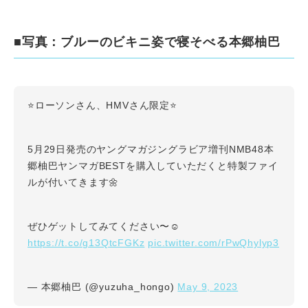
■写真：ブルーのビキニ姿で寝そべる本郷柚巴
⭐️ローソンさん、HMVさん限定⭐️
5月29日発売のヤングマガジングラビア増刊NMB48本
郷柚巴ヤンマガBESTを購入していただくと特製ファイ
ルが付いてきます🌼
ぜひゲットしてみてください〜☺️
https://t.co/g13QtcFGKz
pic.twitter.com/rPwQhylyp3
May 9, 2023
— 本郷柚巴 (@yuzuha_hongo)