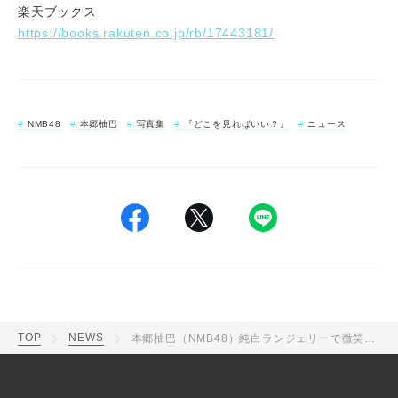
楽天ブックス
https://books.rakuten.co.jp/rb/17443181/
NMB48
本郷柚巴
写真集
『どこを見ればいい？』
ニュース
TOP
NEWS
本郷柚巴（NMB48）純白ランジェリーで微笑むショット解禁。卒業記念写真集“ラストお渡し会”特製ポスカに