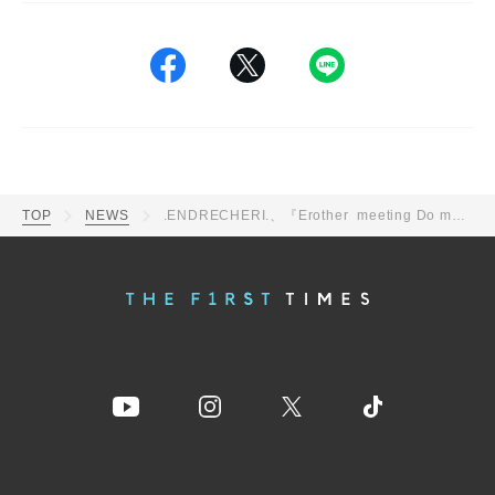
TOP
NEWS
.ENDRECHERI.、『Erother_meeting Do more the E_FUNK』開催決定