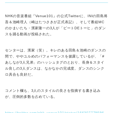
NHKの音楽番組『Venue101』の公式Twitterに、INIの田島将
吾＆池崎理人（崎はたつさきが正式表記）、そして番組MC
のかまいたち・濱家隆一の3人が「ビートDEトーヒ」のダン
スを踊る動画が投稿された。
センターは、濱家（笑）。キレのある田島＆池崎のダンスの
間で、ややユルめのパフォーマンスを披露しているが、「#
あしなが3人兄弟」のハッシュタグのとおり、長身＆スタイ
ル良しの3人ダンスは、なかなかの完成度。ダンスのシンク
ロ具合も良好だ。
コメント欄も、3人のスタイルの良さを指摘する書き込み
が、圧倒的多数を占めている。
https://twitter.com/nhk_venue101/status/1663077795965067264