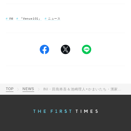
INI
『Venue101』
ニュース
TOP
NEWS
INI・田島将吾＆池崎理人×かまいたち・濱家隆一が“#あしなが3人兄弟”として「ビートDEトーヒ」をダンス