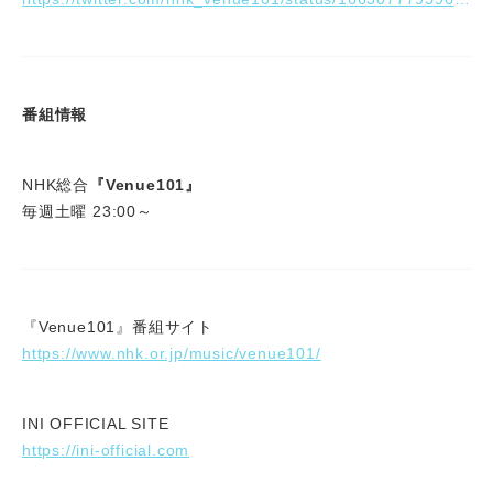
番組情報
NHK総合
『Venue101』
毎週土曜 23:00～
『Venue101』番組サイト
https://www.nhk.or.jp/music/venue101/
INI OFFICIAL SITE
https://ini-official.com