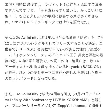
出演と同時にSNSでは「ラヴィット！に伴ちゃん出てて最高
すぎたんですけど」「今も変わらず可愛いし、かっこいい歌
姫！！」などと久しぶりの歌唱に歓喜する声が多く寄せら
れ、SNSのトレンドランキングでは上位を賑わせた。
そんなDo As Infinityは約2年ぶりとなる新曲「紡ぎ」を、7月
12日にデジタルシングルとしてリリースすることが決定。全
世界でシリーズ累計会員数3,500万人を誇る女性向け恋愛ゲ
ーム『イケメンシリーズ』の「イケメン王子 美女と野獣の最
後の恋」の第3章主題歌で、作詞・作曲・編曲には、数々の
アーティストへ楽曲提供を行っているHi-yunk（BACK-ON）
が担当。ひとつの愛をテーマに喜びや悲しみを表現した珠玉
のロックバラードとなっている。
また、Do As Infinityは結成24周年を迎える9月29日に『Do
As Infinity 24th Anniversary LIVE in YOKOHAMA』と題し
た、アニバーサリーライブをKT ZeppYokohamaにて開催す