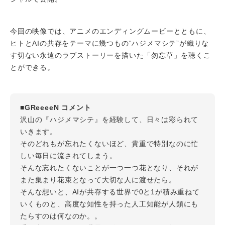
今回の映像では、アニメのエンディングムービーとともに、
ヒトとAIの共存をテーマに幾つもの“ハジメマシテ”が織りな
す切ない永遠のラブストーリーを描いた「勿忘草」を聴くこ
とができる。
■GReeeeN コメント
沢山の『ハジメマシテ』を経験して、日々は彩られて
いきます。
そのどれもが忘れたくないほど、貴重で特別なのに忙
しい毎日に流されてしまう。
そんな忘れたくないことが一つ一つ花となり、それが
また集まり花束となって大切な人に渡せたら。
そんな想いと、AIが共存する世界で0と1が積み重ねて
いくものと、高度な知性を持った人工知能が人類にも
たらすのは何なのか。。