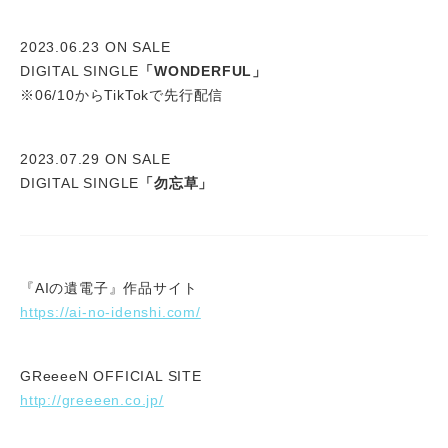
2023.06.23 ON SALE
DIGITAL SINGLE
「WONDERFUL」
※06/10からTikTokで先行配信
2023.07.29 ON SALE
DIGITAL SINGLE
「勿忘草」
『AIの遺電子』作品サイト
https://ai-no-idenshi.com/
GReeeeN OFFICIAL SITE
http://greeeen.co.jp/