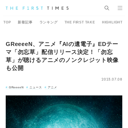
TOP
新着記事
ランキング
THE FIRST TAKE
HIGHLIGHT
GReeeeN、アニメ『AIの遺電子』EDテー
マ「勿忘草」配信リリース決定！「勿忘
草」が聴けるアニメのノンクレジット映像
も公開
2023.07.08
GReeeeN
ニュース
アニメ