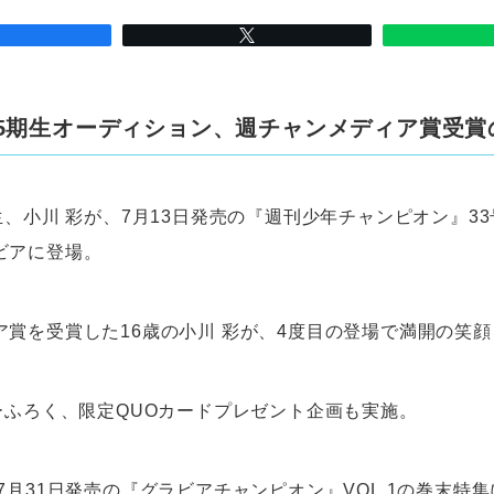
・5期生オーディション、週チャンメディア賞受賞
生、小川 彩が、7月13日発売の『週刊少年チャンピオン』3
ビアに登場。
ア賞を受賞した16歳の小川 彩が、4度目の登場で満開の笑
ターふろく、限定QUOカードプレゼント企画も実施。
7月31日発売の『グラビアチャンピオン』VOL.1の巻末特