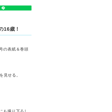
の16歳！
3号の表紙＆巻頭
顔を見せる。
集にも撮り下ろし