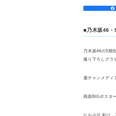
■乃木坂46
乃木坂46の5期
撮り下ろしグラ
週チャンメディ
両面BIGポス
なお小川 彩は、