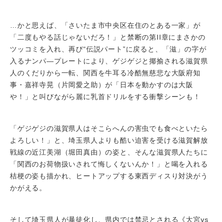
…かと思えば、「さいたま市中央区在住のとある一家」が
「二度もやる話じゃないだろ！」と禁断の第II章にまさかの
ツッコミを入れ、再び“伝説パート”に戻ると、「滋」の字が
入るナンパ―プレートにより、ゲジゲジと揶揄される滋賀県
人のくだりから一転、関西を牛耳る冷酷無慈悲な大阪府知
事・嘉祥寺晃（片岡愛之助）が「日本を動かすのは大阪
や！」と叫びながら麗に乳首ドリルをする衝撃シーンも！
「ゲジゲジの滋賀県人はそこらへんの害虫でも食べといたら
よろしい！」と、埼玉県人よりも酷い迫害を受ける滋賀解放
戦線の近江美湖（堀田真由）の姿と、そんな滋賀県人たちに
「関西のお荷物扱いされて悔しくないんか！」と喝を入れる
桔梗の姿も描かれ、ヒートアップする東西ディスり対決がう
かがえる。
そして埼玉県人が暴徒化し、県内では禁忌とされる《大宮vs