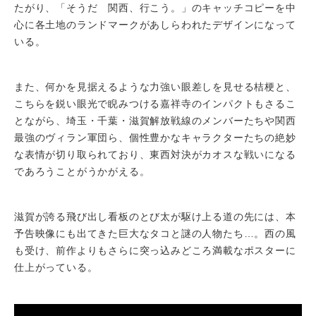
たがり、「そうだ 関西、行こう。」のキャッチコピーを中
心に各土地のランドマークがあしらわれたデザインになって
いる。
また、何かを見据えるような力強い眼差しを見せる桔梗と、
こちらを鋭い眼光で睨みつける嘉祥寺のインパクトもさるこ
とながら、埼玉・千葉・滋賀解放戦線のメンバーたちや関西
最強のヴィラン軍団ら、個性豊かなキャラクターたちの絶妙
な表情が切り取られており、東西対決がカオスな戦いになる
であろうことがうかがえる。
滋賀が誇る飛び出し看板のとび太が駆け上る道の先には、本
予告映像にも出てきた巨大なタコと謎の人物たち…。西の風
も受け、前作よりもさらに突っ込みどころ満載なポスターに
仕上がっている。