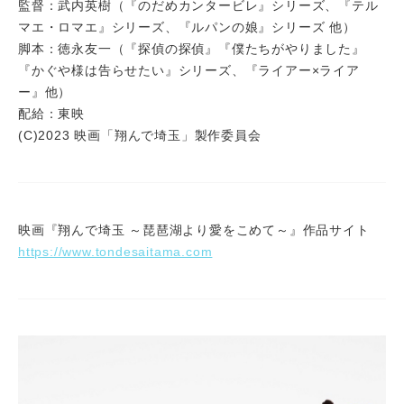
監督：武内英樹（『のだめカンタービレ』シリーズ、『テル
マエ・ロマエ』シリーズ、『ルパンの娘』シリーズ 他）
脚本：徳永友一（『探偵の探偵』『僕たちがやりました』
『かぐや様は告らせたい』シリーズ、『ライアー×ライア
ー』他）
配給：東映
(C)2023 映画「翔んで埼玉」製作委員会
映画『翔んで埼玉 ～琵琶湖より愛をこめて～』作品サイト
https://www.tondesaitama.com