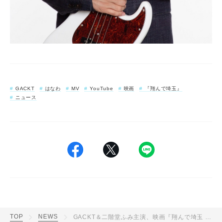
GACKT
はなわ
MV
YouTube
映画
『翔んで埼玉』
ニュース
TOP
NEWS
GACKT＆二階堂ふみ主演、映画『翔んで埼玉 〜琵琶湖より愛をこめて〜』本予告映像＆本ポスタービジュアル解禁