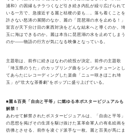
浦和》の因縁もチラつくなど引き続き内乱が繰り広げられて
いる一方で、急接近する麗と桔梗の姿も…。落ち着くことを
許さない怒涛の展開のなか、麗の「琵琶湖の水を止める！」
宣言が天下分け目の東西対決をどんな結末へと導くのか。埼
玉に海はできるのか。麗は本当に琵琶湖の水を止めてしまう
のか――物語の行方が気になる映像となっている。
主題歌は、前作に続きはなわの続投が決定。前作の主題歌
「埼玉県のうた」のカップリング曲をシングルチューンとし
てあらたにレコーディングした楽曲「ニュー咲きほこれ埼
玉」が“壮大な茶番劇”をポップに盛り上げている。
■麗＆百美「自由と平等」に燃ゆる本ポスタービジュアルも
解禁！
あわせて解禁されたポスタービジュアルは、「自由と平等」
の思想を掲げその生涯を駆け抜けた某革命軍人の有名絵画を
彷彿とさせる、前作を凌ぐド派手な一枚。麗と百美が馬にま