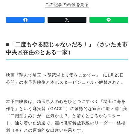
この記事の画像を見る
■「二度もやる話じゃないだろ！」（さいたま市
中央区在住のとある一家）
映画『翔んで埼玉 ～琵琶湖より愛をこめて～』（11月23日
公開）の本予告映像と本ポスタービジュアルが解禁された。
本予告映像は、埼玉県人の心をひとつにすべく「埼玉に海を
作る」という麻実麗（GACKT）の象徴的な宣言に壇ノ浦百美
（二階堂ふみ）が「正気かよ!?」と驚くところからスター
ト。辿り着いた浜辺で、麗は滋賀解放戦線のリーダー・桔梗
魁（杏）との運命的な出逢いを果たす。