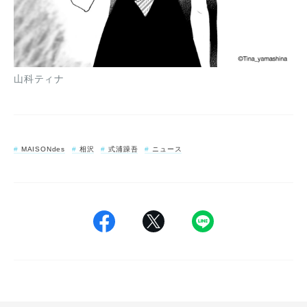
山科ティナ
MAISONdes
相沢
式浦躁吾
ニュース