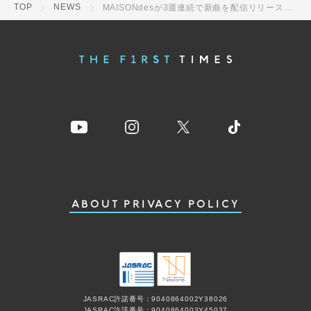
TOP
NEWS
MAISONdesが3週連続で新曲を配信リリース！ 第1弾は「湿っぽいね feat. 相沢, 式浦躁吾」
ABOUT
PRIVACY POLICY
JASRAC許諾番号：9040864002Y38026
JASRAC許諾番号：9040864003Y45037