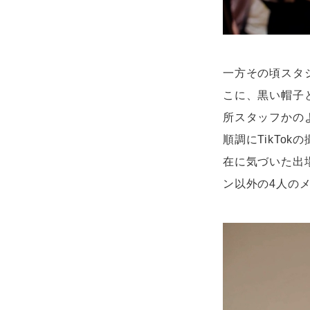
一方その頃スタジ
こに、黒い帽子
所スタッフかのよ
順調にTikTo
在に気づいた出
ン以外の4人の