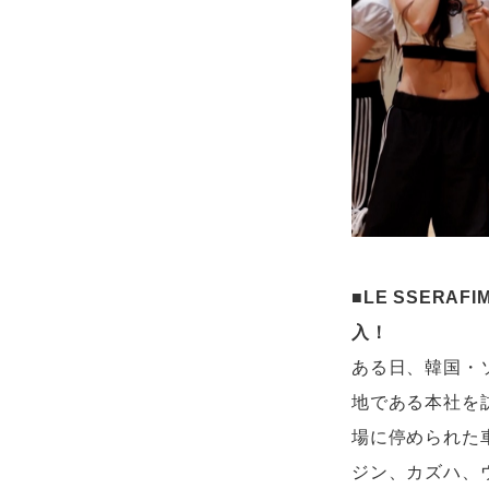
■LE SSER
入！
ある日、韓国・
地である本社を
場に停められた車
ジン、カズハ、