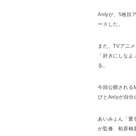
Anlyが、5枚
ースした。
また、TVアニメ
「好きにしなよ」
る。
今回公開される
びとAnlyが
あいみょん「愛
が監修、柏原柚