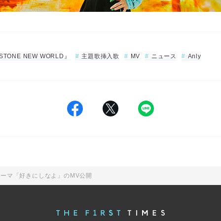
.STONE NEW WORLD』
主題歌挿入歌
MV
ニュース
Anly
』EDテーマ「好きにしなよ」のMV公開