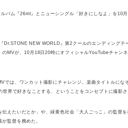
目アルバム『26ml』とニューシングル「好きにしなよ」を10
『Dr.STONE NEW WORLD』第2クールのエンディング
のMVが、10月18日20時にオフィシャルYouTubeチャン
MVでは、ワンカット撮影にチャレンジ。楽曲タイトルにな
自分の世界で好きなことする、ということをコンセプトに撮影
を伝えたいだとか」や、緑黄色社会「大人ごっこ」の監督を
葉が監督を務めた。