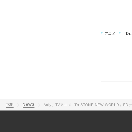
アニメ
『Dr
TOP
NEWS
Anly、TVアニメ『Dr.STONE NEW WORLD