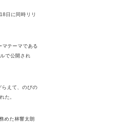
月18日に同時リリ
テーマテーマである
ネルで公開され
ぞらえて、のびの
された。
務めた林響太朗