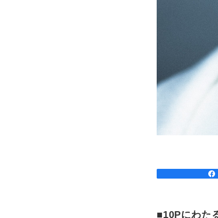
■10Pにわ