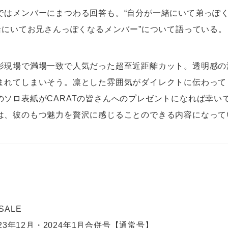
ではメンバーにまつわる回答も。“自分が一緒にいて弟っぽ
一緒にいてお兄さんっぽくなるメンバー”について語っている。
影現場で満場一致で人気だった超至近距離カット。透明感の
まれてしまいそう。凛とした雰囲気がダイレクトに伝わって
のソロ表紙がCARATの皆さんへのプレゼントになれば幸いで
は、彼のもつ魅力を贅沢に感じることのできる内容になって
 SALE
023年12月・2024年1月合併号【通常号】