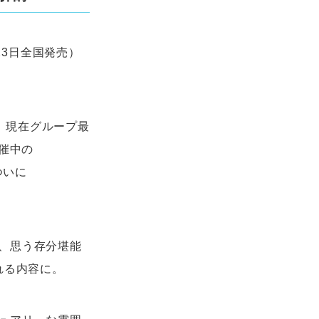
月23日全国発売）
控え、現在グループ最
開催中の
ついに
、思う存分堪能
れる内容に。