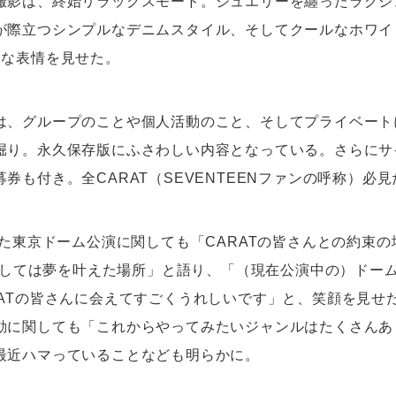
撮影は、終始リラックスモード。ジュエリーを纏ったラグジ
が際立つシンプルなデニムスタイル、そしてクールなホワイ
々な表情を見せた。
は、グループのことや個人活動のこと、そしてプライベート
堀り。永久保存版にふさわしい内容となっている。さらにサ
券も付き。全CARAT（SEVENTEENファンの呼称）必見
した東京ドーム公演に関しても「CARATの皆さんとの約束
ENとしては夢を叶えた場所」と語り、「（現在公演中の）ドー
RATの皆さんに会えてすごくうれしいです」と、笑顔を見せた
動に関しても「これからやってみたいジャンルはたくさんあ
最近ハマっていることなども明らかに。