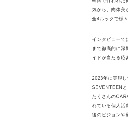
韓国で行われた
気から、肉体美
全4ルックで様
インタビューで
まで徹底的に深
イドが当たる応募
2023年に実現
SEVENTE
たくさんのCA
れている個人活
後のビジョンや