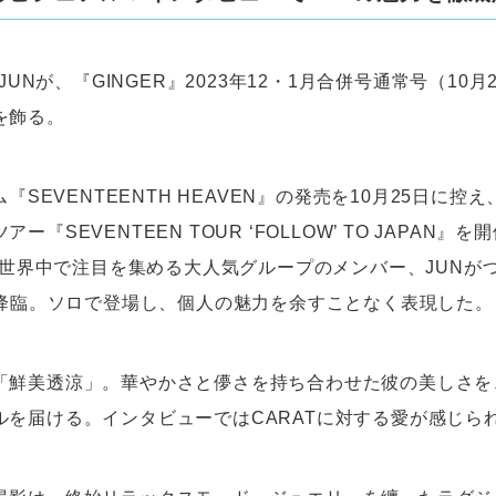
・JUNが、『GINGER』2023年12・1月合併号通常号（10
を飾る。
ム『SEVENTEENTH HEAVEN』の発売を10月25日に
ー『SEVENTEEN TOUR ‘FOLLOW’ TO JAPAN』を
N。世界中で注目を集める大人気グループのメンバー、JUNが
』に降臨。ソロで登場し、個人の魅力を余すことなく表現した。
「鮮美透涼」。華やかさと儚さを持ち合わせた彼の美しさを
ルを届ける。インタビューではCARATに対する愛が感じら