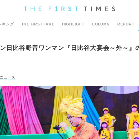
ンキング
THE FIRST TAKE
HIGHLIGHT
COLUMN
REPORT
ン日比谷野音ワンマン『日比谷大宴会～外～』
ニュース