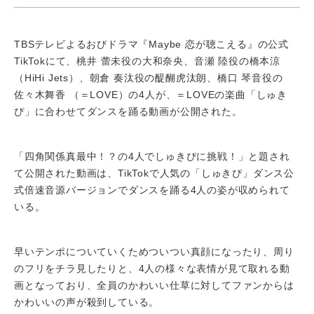
TBSテレビよるおびドラマ『Maybe 恋が聴こえる』の公式
TikTokにて、桃井 蕾未役の大和奈央、音瀬 陸役の橋本涼
（HiHi Jets）、朝倉 奏汰役の醍醐虎汰朗、橋口 琴音役の
佐々木舞香 （＝LOVE）の4人が、＝LOVEの楽曲「しゅき
ぴ」に合わせてダンスを踊る動画が公開された。
「四角関係真最中！？の4人でしゅきぴに挑戦！」と題され
て公開された動画は、TikTokで人気の「しゅきぴ」ダンス公
式倍速音源バージョンでダンスを踊る4人の姿が収められて
いる。
早いテンポについていくためついつい真顔になったり、周り
のフリをチラ見したりと、4人の様々な表情が見て取れる動
画となっており、全員のかわいい仕草に対してファンからは
かわいいの声が殺到している。