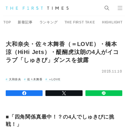
TOP
新着記事
ランキング
THE FIRST TAKE
HIGHLIGHT
大和奈央・佐々木舞香（＝LOVE）・橋本
涼（HiHi Jets）・醍醐虎汰朗の4人がイコ
ラブ「しゅきぴ」ダンスを披露
2023.11.10
大和奈央
佐々木舞香
＝LOVE
■「四角関係真最中！？の4人でしゅきぴに挑
戦！」