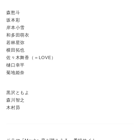
森愁斗
坂本彩
岸本小雪
和多田萌衣
若林星弥
横田拓也
佐々木舞香（＝LOVE）
樋口幸平
菊地姫奈
黒沢ともよ
森川智之
木村昴