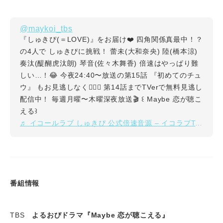
@maykoi_tbs
『しゅきぴ(＝LOVE)』をお届け❤️ 四角関係真最中！？
の4人で しゅきぴに挑戦！ 蕾未(大和奈央) 陸(橋本涼)
奏汰(醍醐虎汰朗) 琴音(佐々木舞香) 倍速はやっぱり難
しい…！😂 今夜24:40〜放送の第15話 『初めてのチュ
ウ』 もお見逃しなく👂🏻💘 第14話までTVerで無料見逃し
配信中！ 毎週月曜〜木曜深夜放送🎬 ꒰ Maybe 恋が聴こ
える꒱
♬ イコールラブ しゅきぴ 公式倍速音源 – イコラブTikTok
番組情報
TBS
よるおびドラマ『Maybe 恋が聴こえる』