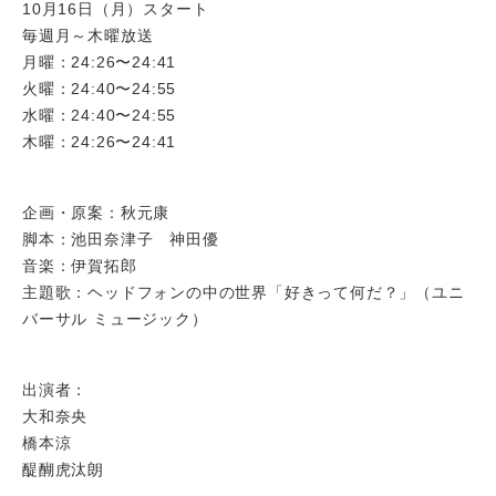
10月16日（月）スタート
毎週月～木曜放送
月曜：24:26〜24:41
火曜：24:40〜24:55
水曜：24:40〜24:55
木曜：24:26〜24:41
企画・原案：秋元康
脚本：池田奈津子 神田優
音楽：伊賀拓郎
主題歌：ヘッドフォンの中の世界「好きって何だ？」（ユニ
バーサル ミュージック）
出演者：
大和奈央
橋本涼
醍醐虎汰朗