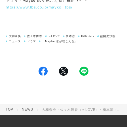
ドラマ『Maybe 恋が聴こえる』番組サイト
https://www.tbs.co.jp/maykoi_tbs/
大和奈央
佐々木舞香
＝LOVE
橋本涼
HiHi Jets
醍醐虎汰朗
ニュース
ドラマ
『Maybe 恋が聴こえる』
TOP
NEWS
大和奈央・佐々木舞香（＝LOVE）・橋本涼（HiHi Jets）・醍醐虎汰朗の4人がイコラブ「しゅきぴ」ダンスを披露