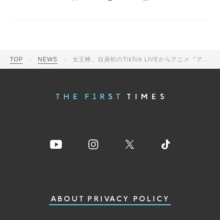
TOP
NEWS
女王蜂、自身初のTikTok LIVEからアニメ『アンデッドアンラック』OPテーマ「01」のライブ映像を公開
ABOUT
PRIVACY POLICY