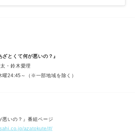
あざとくて何が悪いの？』
亮太・鈴木愛理
曜24:45～（※一部地域を除く）
が悪いの？』番組ページ
sahi.co.jp/azatokute/#/