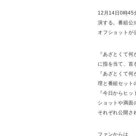
12月14日0時
演する。番組公式
オフショットが
『あざとくて何が
に指を当て、首
『あざとくて何が
理と番組セット
『今日からヒット
ショットや満面
それぞれ公開さ
ファンからは