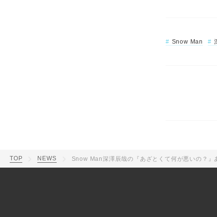
Snow Man
TOP
NEWS
Snow Man深澤辰哉の『あざとくて何が悪いの