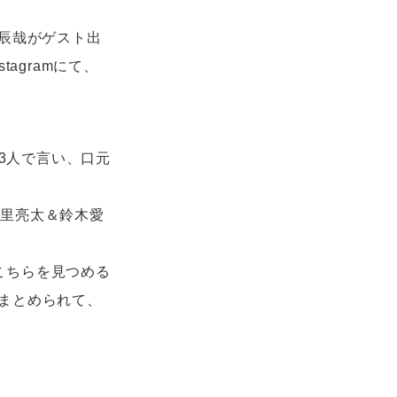
澤辰哉がゲスト出
agramにて、
を3人で言い、口元
山里亮太＆鈴木愛
、こちらを見つめる
まとめられて、