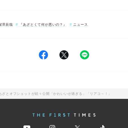
深澤辰哉
『あざとくて何が悪いの？』
ニュース
？』あざとオフショットが続々公開「かわいいが過ぎる」「リアコ～！」