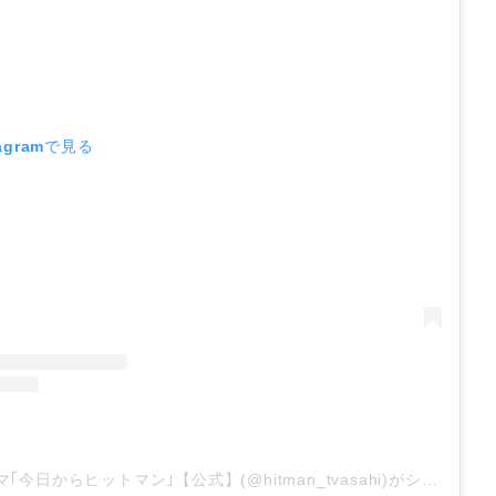
agramで見る
金曜ナイトドラマ｢今日からヒットマン｣【公式】(@hitman_tvasahi)がシェアした投稿