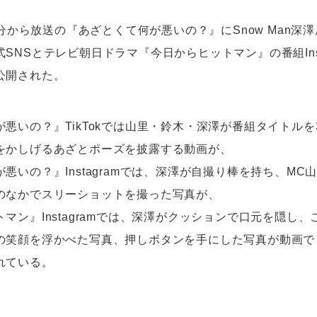
45分から放送の『あざとくて何が悪いの？』にSnow Man深
SNSとテレビ朝日ドラマ『今日からヒットマン』の番組Inst
公開された。
悪いの？』TikTokでは山里・鈴木・深澤が番組タイトル
をかしげるあざとポーズを披露する動画が、
悪いの？』Instagramでは、深澤が自撮り棒を持ち、MC
のなかでスリーショットを撮った写真が、
マン』Instagramでは、深澤がクッションで口元を隠し
の笑顔を浮かべた写真、押しボタンを手にした写真が動画で
れている。