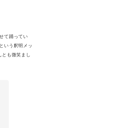
せて踊ってい
という釈明メッ
んとも微笑まし
裏