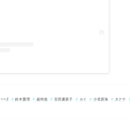
バーZ
鈴木愛理
超特急
百田夏菜子
カイ
小笠原海
タクヤ