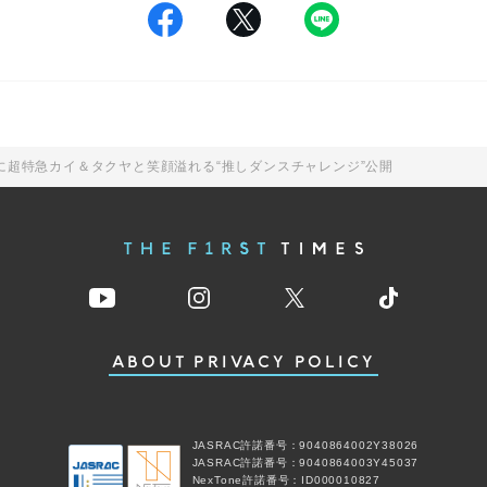
超特急カイ＆タクヤと笑顔溢れる“推しダンスチャレンジ”公開
ABOUT
PRIVACY POLICY
JASRAC許諾番号：9040864002Y38026
JASRAC許諾番号：9040864003Y45037
NexTone許諾番号：ID000010827