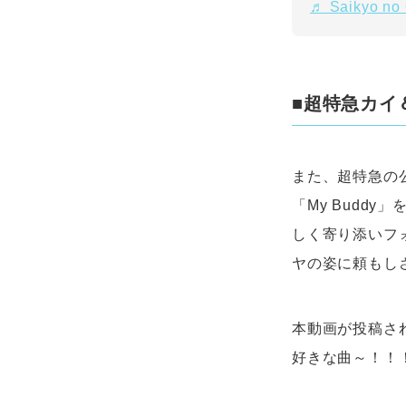
♬ Saikyo no O
■超特急カイ
また、超特急の公
「My Budd
しく寄り添いフ
ヤの姿に頼もし
本動画が投稿さ
好きな曲～！！