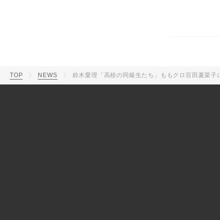
TOP
NEWS
鈴木愛理「高校の同級生たち」ももクロ百田夏菜子に