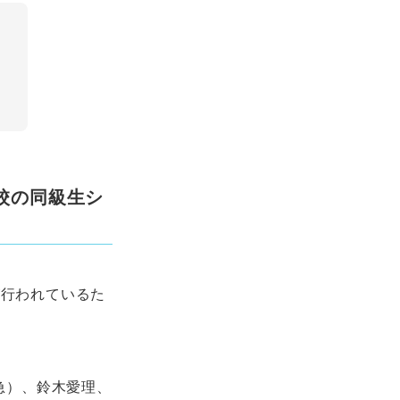
校の同級生シ
が行われているた
特急）、鈴木愛理、