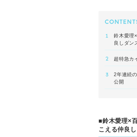
CONTENT
鈴木愛理
良しダン
超特急カイ
2年連続
公開
■鈴木愛理×
こえる仲良し