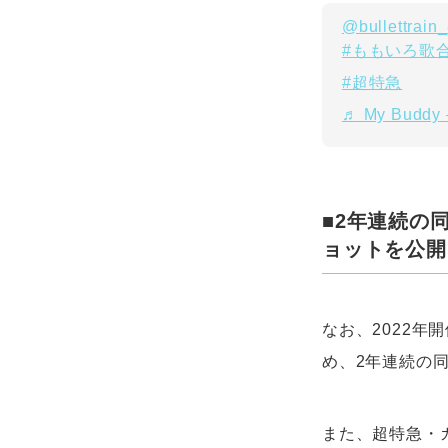
@bullettrain
#ももいろ歌
#超特急
♬ My Buddy 
■2年連続の
ョットを公開
なお、2022年
め、2年連続の
また、超特急・カ