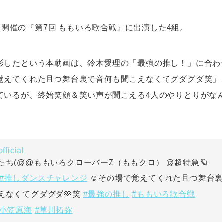
31日開催の『第7回 ももいろ歌合戦』に出演した4組。
影したという本動画は、鈴木愛理の「最強の推し！」に合わ
覚えてくれた且つ舞台裏で音何も聞こえなくてグダグダ笑」
ているが、終始笑顔＆笑い声が聞こえる4人のやりとりがな
fficial
たち(@@ももいろクローバーZ（ももクロ） @超特急🪐
#推しダンスチャレンジ
☺️その場で覚えてくれた且つ舞台
#最強の推し
#ももいろ歌合戦
えなくてグダグダ🫶笑
#小笠原海
#草川拓弥