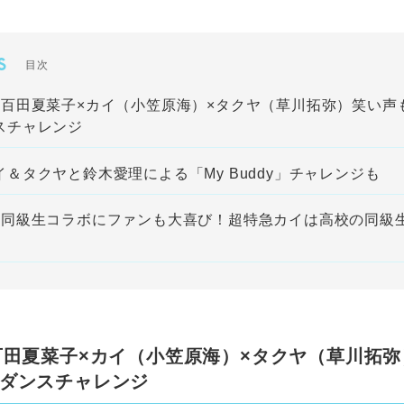
S
目次
×百田夏菜子×カイ（小笠原海）×タクヤ（草川拓弥）笑い声
スチャレンジ
＆タクヤと鈴木愛理による「My Buddy」チャレンジも
の同級生コラボにファンも大喜び！超特急カイは高校の同級
百田夏菜子×カイ（小笠原海）×タクヤ（草川拓
ダンスチャレンジ