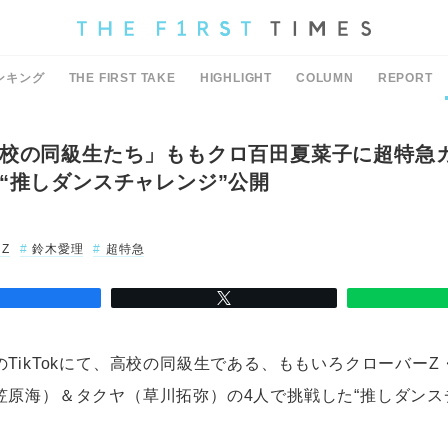
ンキング
THE FIRST TAKE
HIGHLIGHT
COLUMN
REPORT
校の同級生たち」ももクロ百田夏菜子に超特急
“推しダンスチャレンジ”公開
Z
鈴木愛理
超特急
TikTokにて、高校の同級生である、ももいろクローバー
笠原海）＆タクヤ（草川拓弥）の4人で挑戦した“推しダンス