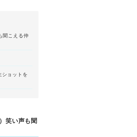
も聞こえる仲
生ショットを
弥）笑い声も聞