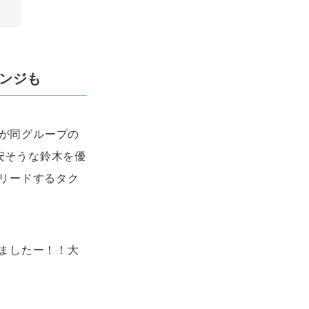
レンジも
理が同グループの
不安そうな鈴木を優
リードするタク
ましたー！！大