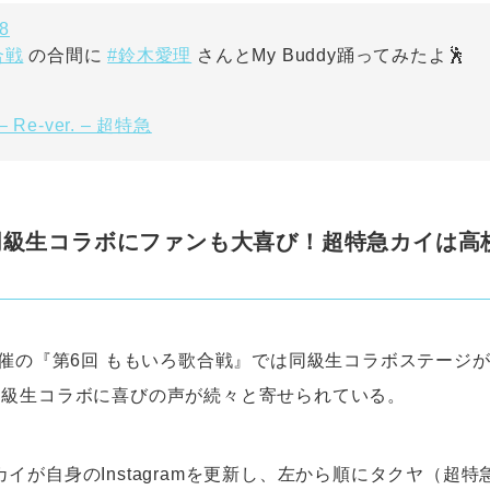
_8
合戦
#鈴木愛理
の合間に
さんとMy Buddy踊ってみたよ🕺
– Re-ver. – 超特急
同級生コラボにファンも大喜び！超特急カイは高
開催の『第6回 ももいろ歌合戦』では同級生コラボステージ
同級生コラボに喜びの声が続々と寄せられている。
イが自身のInstagramを更新し、左から順にタクヤ（超