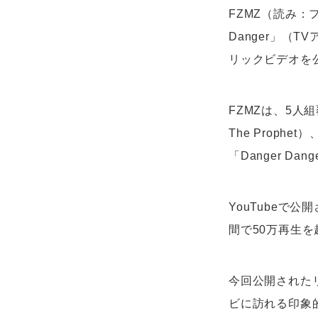
FZMZ（読み：
Danger」（
リックビデオを
FZMZは、5人組覆
The Prop
「Danger D
YouTubeで公
間で50万再生
今回公開された
ビに訪れる印象