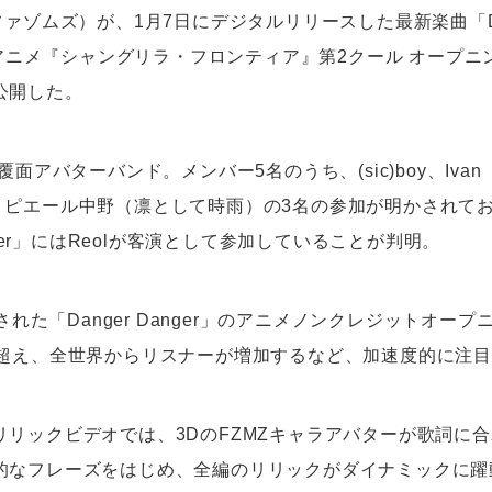
ファゾムズ）が、1月7日にデジタルリリースした最新楽曲「Da
TVアニメ『シャングリラ・フロンティア』第2クール オープ
公開した。
面アバターバンド。メンバー5名のうち、(sic)boy、Ivan（Sur
het）、ピエール中野（凛として時雨）の3名の参加が明かされて
anger」にはReolが客演として参加していることが判明。
開された「Danger Danger」のアニメノンクレジットオー
を超え、全世界からリスナーが増加するなど、加速度的に注
リリックビデオでは、3DのFZMZキャラアバターが歌詞に
的なフレーズをはじめ、全編のリリックがダイナミックに躍