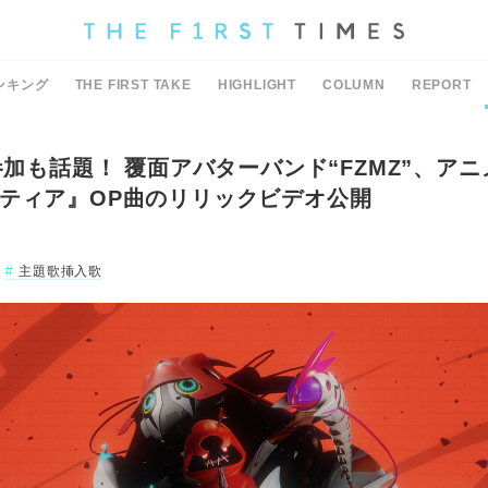
ンキング
THE FIRST TAKE
HIGHLIGHT
COLUMN
REPORT
演参加も話題！ 覆面アバターバンド“FZMZ”、ア
ティア』OP曲のリリックビデオ公開
主題歌挿入歌