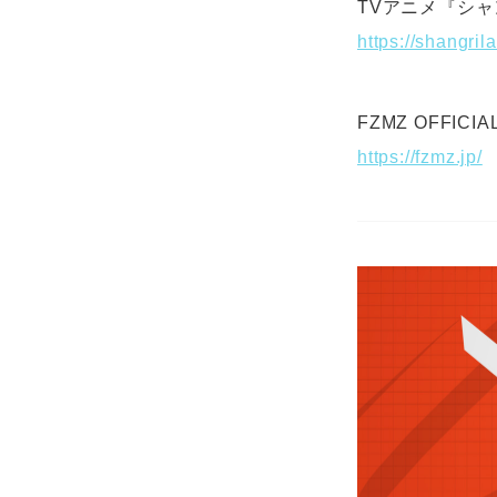
TVアニメ『シ
https://shangrila
FZMZ OFFICIAL
https://fzmz.jp/