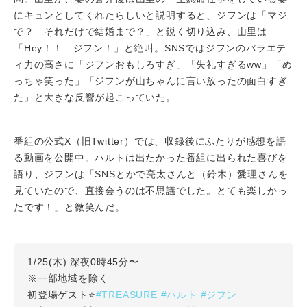
にキュンとしてくれたらしいと説明すると、ジフンは「マジ
で？ それだけで結婚まで？」と鋭く切り込み、山里は
「Hey！！ ジフン！」と絶叫。SNSではジフンのバラエテ
ィ力の高さに「ジフンおもしろすぎ」「失礼すぎるww」「め
っちゃ笑った」「ジフンが山ちゃんに言い放ったの面白すぎ
た」と大きな反響が起こっていた。
番組の公式X（旧Twitter）では、収録後にふたりが感想を語
る動画を公開中。ハルトは出たかった番組に出られた喜びを
語り、ジフンは「SNSとかで亮太さんと（鈴木）愛理さんを
見ていたので、直接会うのは不思議でした。とても楽しかっ
たです！」と微笑んだ。
1/25(木) 深夜0時45分〜
※一部地域を除く
#TREASURE
#ハルト
#ジフン
初登場ゲスト⭐️