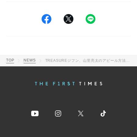
TOP
NEWS
TREASUREジフン、山里亮太のアピール方法に「それだけで結婚まで？」と鋭く切り込み話題に