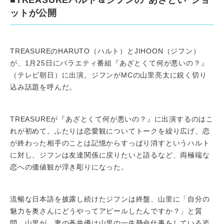
■TREASUREハルト＆ジフンの“あざとい”ショ
ットが公開
TREASUREのHARUTO（ハルト）とJIHOON（ジフン）
が、1月25日にバラエティ番組『あざとくて何が悪いの？』
（テレビ朝日）に出演。ジフンがMCの山里亮太に鋭く切り
込み話題を呼んだ。
TREASUREが『あざとくて何が悪いの？』に出演するのはこ
れが初めて。ふたりは恋愛観についてトークを繰り広げ、恋
が終わった相手のことは記憶からすっぱり消すというハルト
に対し、ジフンは友達関係に戻りたいと語るなど、両極端な
恋への価値観が浮き彫りになった。
流暢な日本語を披露し続けたジフンは終盤、山里に「自分の
魅力を奥さんにどうやってアピールしたんですか？」と質
問。山里が、妻の蒼井優は山里の一生懸命仕事をしている姿