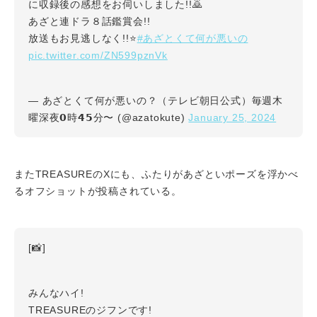
に収録後の感想をお伺いしました!!🙇
あざと連ドラ８話鑑賞会!!
#あざとくて何が悪いの
放送もお見逃しなく!!⭐️
pic.twitter.com/ZN599pznVk
— あざとくて何が悪いの？（テレビ朝日公式）毎週木
January 25, 2024
曜深夜𝟬時𝟰𝟱分〜 (@azatokute)
またTREASUREのXにも、ふたりがあざといポーズを浮かべ
るオフショットが投稿されている。
[📸]
みんなハイ!
TREASUREのジフンです!