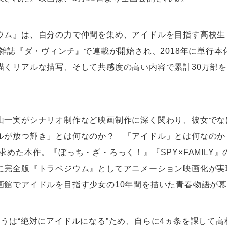
ウム』は、自分の力で仲間を集め、アイドルを目指す高校生
ら雑誌『ダ・ヴィンチ』で連載が開始され、2018年に単行
描くリアルな描写、そして共感度の高い内容で累計30万部
山一実がシナリオ制作など映画制作に深く関わり、彼女でな
ルが放つ輝き」とは何なのか？ 「アイドル」とは何なのか
めた本作。『ぼっち・ざ・ろっく！』『SPY×FAMILY』のCl
に完全版『トラペジウム』としてアニメーション映画化が実
画館でアイドルを目指す少女の10年間を描いた青春物語が
ゆうは“絶対にアイドルになる”ため、自らに4ヵ条を課して