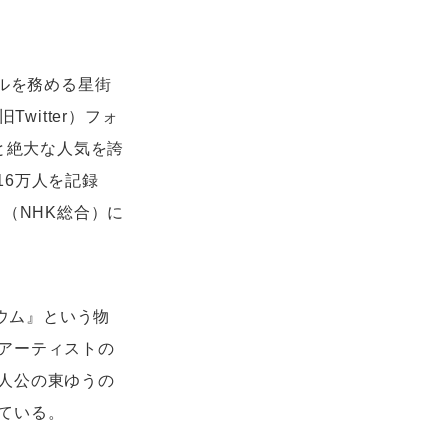
ーカルを務める星街
witter）フォ
）と絶大な人気を誇
数16万人を記録
（NHK総合）に
ジウム』という物
アーティストの
人公の東ゆうの
ている。