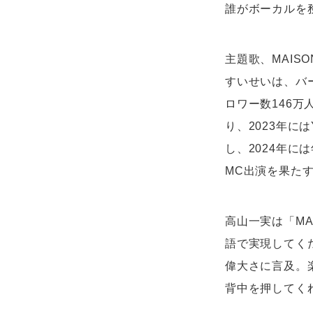
誰がボーカルを
主題歌、MAISO
すいせいは、バー
ロワー数146万
り、2023年には
し、2024年
MC出演を果たす
高山一実は「MA
語で実現してく
偉大さに言及。
背中を押してく