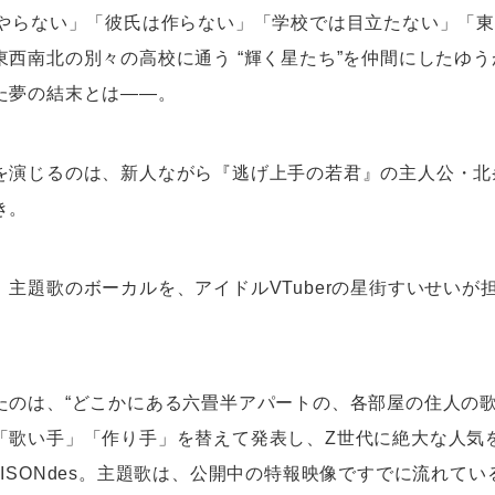
はやらない」「彼氏は作らない」「学校では目立たない」「
東西南北の別々の高校に通う “輝く星たち”を仲間にしたゆ
た夢の結末とは――。
を演じるのは、新人ながら『逃げ上手の若君』の主人公・北
き。
、主題歌のボーカルを、アイドルVTuberの星街すいせいが
たのは、“どこかにある六畳半アパートの、各部屋の住人の歌
「歌い手」「作り手」を替えて発表し、Z世代に絶大な人気
ISONdes。主題歌は、公開中の特報映像ですでに流れて