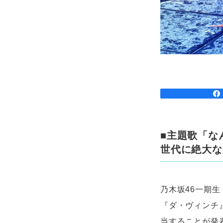
■主題歌「なん
世代に絶大な
乃木坂46一期生
『ダ・ヴィンチ
当することが発