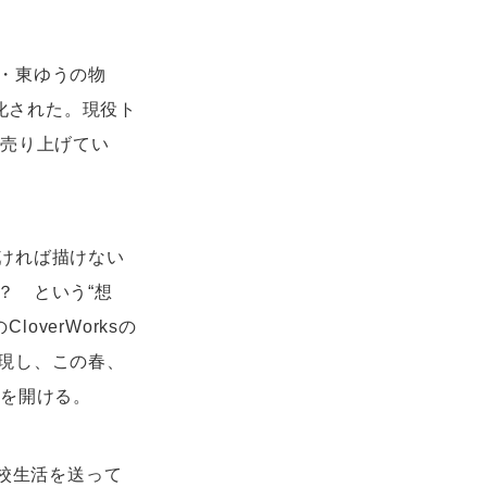
・東ゆうの物
本化された。現役ト
を売り上げてい
ければ描けない
？ という“想
overWorksの
現し、この春、
幕を開ける。
高校生活を送って