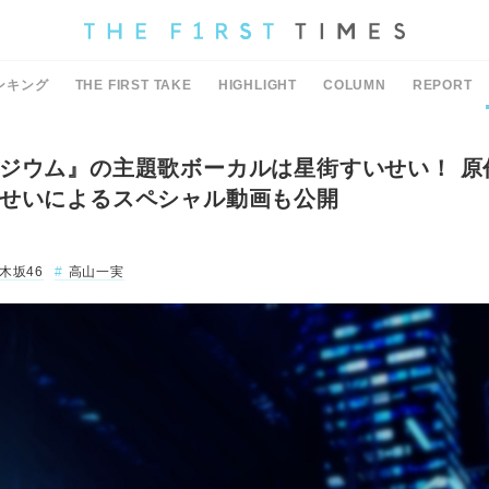
ンキング
THE FIRST TAKE
HIGHLIGHT
COLUMN
REPORT
ジウム』の主題歌ボーカルは星街すいせい！ 原
せいによるスペシャル動画も公開
木坂46
高山一実