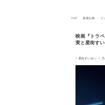
TOP
新着記事
ラ
映画『トラペ
実と星街すい
星街すいせい
乃