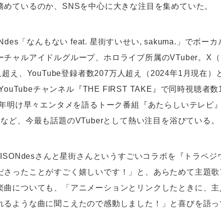
務めているのか、SNSを中心に大きな注目を集めていた。
Ndes「なんもない feat. 星街すいせい, sakuma.」でボ
チャルアイドルグループ、ホロライブ所属のVTuber。X（旧T
人超え、YouTube登録者数207万人超え（2024年1月現在
YouTubeチャンネル『THE FIRST TAKE』で同時視聴者
には年明け早々エンタメを語るトーク番組『あたらしいテレビ』
など、今最も話題のVTuberとして熱い注目を浴びている。
ISONdesさんと星街さんというすごいコラボを『トラペ
ださったことがすごく嬉しいです！」と、あらためて主題歌
楽曲についても、「アニメーションとリンクしたときに、主
れるような曲に聞こえたので感動しました！」と喜びを語っ