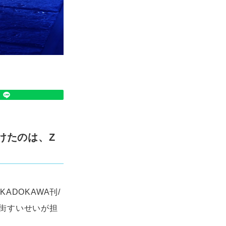
掛けたのは、Z
DOKAWA刊/
街すいせいが担