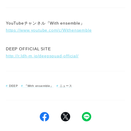
YouTubeチャンネル『With ensemble』
https://www.youtube.com/c/Withensemble
DEEP OFFICIAL SITE
http://r.ldh-m.jp/deepsquad-official/
DEEP
『With ensemble』
ニュース