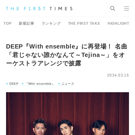
TOP
新着記事
ランキング
THE FIRST TAKE
HIGHLIGHT
DEEP『With ensemble』に再登場！ 名曲
「君じゃない誰かなんて～Tejina～」をオ
ーケストラアレンジで披露
2024.02.15
DEEP
『With ensemble』
ニュース