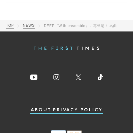
TOP
NEWS
DEEP『With ensemble』に再登場！ 名曲「君じゃない誰かなんて～Tejina～」をオーケストラアレンジで披露
ABOUT
PRIVACY POLICY