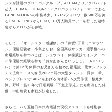
ンスが話題のグローバルグループ、&TEAMよりアクロバット
超人・FUMA、LDHのNo.1アクロバットパフォーマーである
GENERATIONSの中務裕太、TikTokフォロワー数580万を誇
るONE N’ ONLYからEIKU、10万人動員ツアーを行った超特
急からアロハが初参戦。
そして、『オールスター感謝祭』の「赤坂5丁目ミニマラソ
ン」優勝経験者・小島よしお、全国高校サッカー選手権への
出場経験を持つぺこぱ・シュウペイ、体操競技でインターハ
イ準優勝の経験を持ち『おかあさんといっしょ』（NHK Eテ
レ）で第12代 体操のお兄さんを務めた福尾誠、元サンフレッ
チェ広島ユースで身長200cm弱の大型タレント・澤井一希、
ベンチプレスで140kgをあげる肉体派2.5次元俳優・桜庭大
翔、野球一筋16年で日曜劇場『下剋上球児』にも出演した俳
優・中山翔貴も参戦が決定した。
さらに、パリ五輪日本代表候補の現役アスリートも特別参