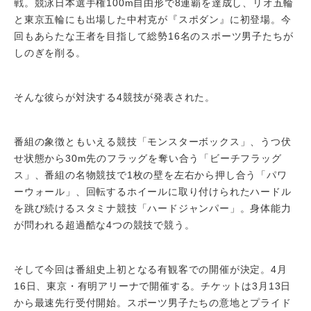
戦。競泳日本選手権100m自由形で8連覇を達成し、リオ五輪
と東京五輪にも出場した中村克が『スポダン』に初登場。今
回もあらたな王者を目指して総勢16名のスポーツ男子たちが
しのぎを削る。
そんな彼らが対決する4競技が発表された。
番組の象徴ともいえる競技「モンスターボックス」、うつ伏
せ状態から30m先のフラッグを奪い合う「ビーチフラッグ
ス」、番組の名物競技で1枚の壁を左右から押し合う「パワ
ーウォール」、回転するホイールに取り付けられたハードル
を跳び続けるスタミナ競技「ハードジャンパー」。身体能力
が問われる超過酷な4つの競技で競う。
そして今回は番組史上初となる有観客での開催が決定。4月
16日、東京・有明アリーナで開催する。チケットは3月13日
から最速先行受付開始。スポーツ男子たちの意地とプライド