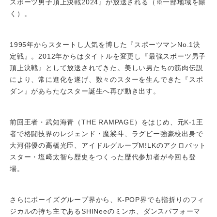
スポーツ男子頂上決戦2024』が放送される（※一部地域を除
く）。
1995年からスタートし人気を博した『スポーツマンNo.1決
定戦』。2012年からはタイトルを変更し『最強スポーツ男子
頂上決戦』として放送されてきた。美しい男たちの筋肉伝説
により、常に進化を遂げ、数々のスターを生んできた『スポ
ダン』があらたなスター誕生へ再び動き出す。
前回王者・武知海青（THE RAMPAGE）をはじめ、元K-1王
者で格闘技界のレジェンド・魔裟斗、ラグビー強豪校出身で
大河俳優の高橋光臣、アイドルグループM!LKのアクロバット
スター・塩﨑太智ら歴史をつくった歴代参加者が今回も登
場。
さらにボーイズグループ界から、K-POP界でも指折りのフィ
ジカルの持ち主であるSHINeeのミンホ、ダンスパフォーマ