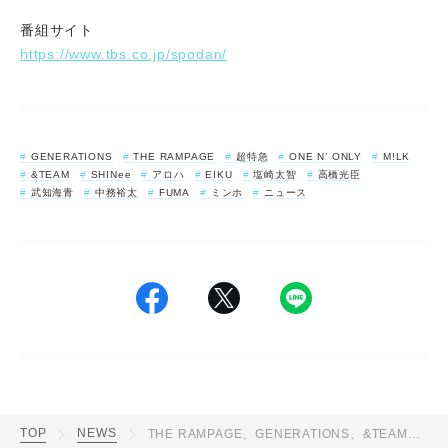
番組サイト
https://www.tbs.co.jp/spodan/
GENERATIONS
THE RAMPAGE
超特急
ONE N’ ONLY
M!LK
&TEAM
SHINee
アロハ
EIKU
塩崎太智
高橋光臣
武知海青
中務裕太
FUMA
ミンホ
ニュース
TOP
NEWS
THE RAMPAGE、GENERATIONS、&TEAMのメンバーら出演！『最強スポーツ男子頂上決戦』初の有観客開催決定