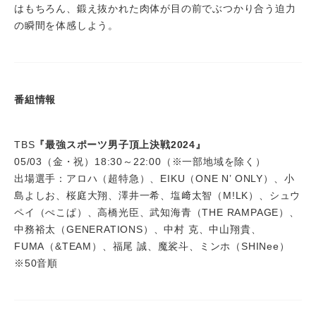
はもちろん、鍛え抜かれた肉体が目の前でぶつかり合う迫力
の瞬間を体感しよう。
番組情報
TBS
『最強スポーツ男子頂上決戦2024』
05/03（金・祝）18:30～22:00（※一部地域を除く）
出場選手：アロハ（超特急）、EIKU（ONE N’ ONLY）、小
島よしお、桜庭大翔、澤井一希、塩﨑太智（M!LK）、シュウ
ペイ（ぺこぱ）、高橋光臣、武知海青（THE RAMPAGE）、
中務裕太（GENERATIONS）、中村 克、中山翔貴、
FUMA（&TEAM）、福尾 誠、魔裟斗、ミンホ（SHINee）
※50音順