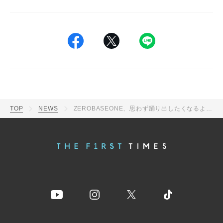
TOP
NEWS
ZEROBASEONE、思わず踊り出したくなるような日本デビューシングル「ゆらゆら -運命の花-」のMV公開