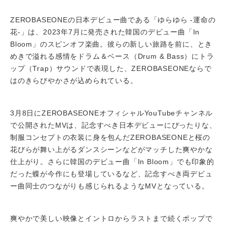
ZEROBASEONEの日本デビュー曲である「ゆらゆら -運命の
花-」は、2023年7月に発売された韓国のデビュー曲「In
Bloom」のスピンオフ楽曲。彼らの新しい旅路を前に、とき
めきで溢れる感情をドラム＆ベース（Drum & Bass）にトラ
ップ（Trap）サウンドで表現した、ZEROBASEONEならで
はのきらびやかさが込められている。
3月8日にZEROBASEONEオフィシャルYouTubeチャンネル
で公開されたMVは、記念すべき日本デビューにぴったりな、
制服コンセプトの衣装に身を包んだZEROBASEONEと桜の
花びらが舞い上がるダンスシーンなどがマッチした爽やかな
仕上がり。さらに韓国のデビュー曲「In Bloom」でも印象的
だった蝶が今作にも登場しているなど、記念すべき両デビュ
ー曲同士のつながりも感じられるようなMVとなっている。
爽やかで美しい映像とイントロからラストまで続くポップで