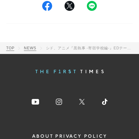
TOP
NEWS
シド、アニメ『黒執事 -寄宿学校編-』EDテーマを書き下ろし！最新アーティスト写真も公開
ABOUT
PRIVACY POLICY