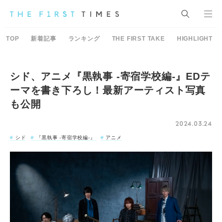
TOP
新着記事
ランキング
THE FIRST TAKE
HIGHLIGHT
シド、アニメ『黒執事 -寄宿学校編-』EDテ
ーマを書き下ろし！最新アーティスト写真
も公開
2024.03.24
シド
『黒執事 -寄宿学校編-』
アニメ