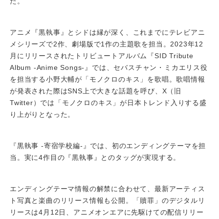
た。
アニメ『黒執事』とシドは縁が深く、これまでにテレビアニ
メシリーズで2作、劇場版で1作の主題歌を担当。2023年12
月にリリースされたトリビュートアルバム『SID Tribute
Album -Anime Songs-』では、セバスチャン・ミカエリス役
を担当する小野大輔が「モノクロのキス」を歌唱。歌唱情報
が発表された際はSNS上で大きな話題を呼び、X（旧
Twitter）では「モノクロのキス」が日本トレンド入りする盛
り上がりとなった。
『黒執事 -寄宿学校編-』では、初のエンディングテーマを担
当。実に4作目の『黒執事』とのタッグが実現する。
エンディングテーマ情報の解禁に合わせて、最新アーティス
ト写真と楽曲のリリース情報も公開。「贖罪」のデジタルリ
リースは4月12日、アニメオンエアに先駆けての配信リリー