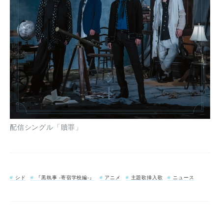
配信シングル「贖罪」
シド
『黒執事 -寄宿学校編-』
アニメ
主題歌挿入歌
ニュース