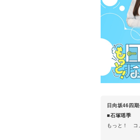
日向坂46四
■石塚瑶季
もっと！ コ