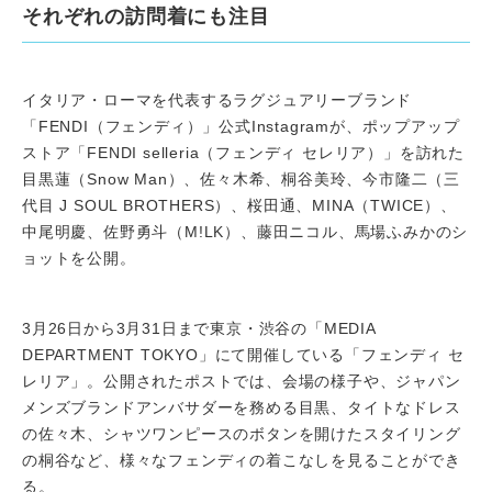
それぞれの訪問着にも注目
イタリア・ローマを代表するラグジュアリーブランド
「FENDI（フェンディ）」公式Instagramが、ポップアップ
ストア「FENDI selleria（フェンディ セレリア）」を訪れた
目黒蓮（Snow Man）、佐々木希、桐谷美玲、今市隆二（三
代目 J SOUL BROTHERS）、桜田通、MINA（TWICE）、
中尾明慶、佐野勇斗（M!LK）、藤田ニコル、馬場ふみかのシ
ョットを公開。
3月26日から3月31日まで東京・渋谷の「MEDIA
DEPARTMENT TOKYO」にて開催している「フェンディ セ
レリア」。公開されたポストでは、会場の様子や、ジャパン
メンズブランドアンバサダーを務める目黒、タイトなドレス
の佐々木、シャツワンピースのボタンを開けたスタイリング
の桐谷など、様々なフェンディの着こなしを見ることができ
る。