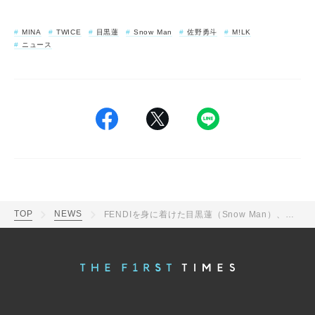
MINA
TWICE
目黒蓮
Snow Man
佐野勇斗
M!LK
ニュース
TOP
NEWS
FENDIを身に着けた目黒蓮（Snow Man）、MINA（TWICE）、佐野勇斗（M!LK）らのポップアップストア訪問記念ショットが公開