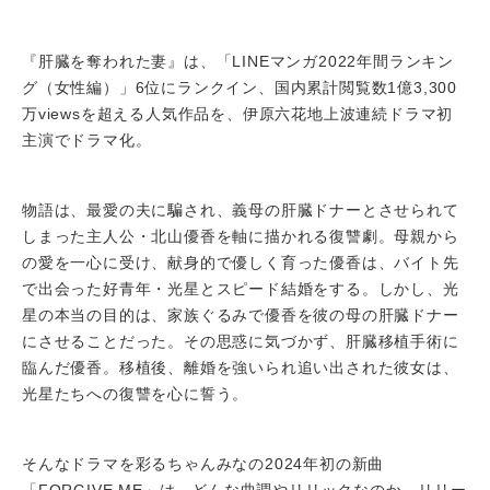
『肝臓を奪われた妻』は、「LINEマンガ2022年間ランキン
グ（女性編）」6位にランクイン、国内累計閲覧数1億3,300
万viewsを超える人気作品を、伊原六花地上波連続ドラマ初
主演でドラマ化。
物語は、最愛の夫に騙され、義母の肝臓ドナーとさせられて
しまった主人公・北山優香を軸に描かれる復讐劇。母親から
の愛を一心に受け、献身的で優しく育った優香は、バイト先
で出会った好青年・光星とスピード結婚をする。しかし、光
星の本当の目的は、家族ぐるみで優香を彼の母の肝臓ドナー
にさせることだった。その思惑に気づかず、肝臓移植手術に
臨んだ優香。移植後、離婚を強いられ追い出された彼女は、
光星たちへの復讐を心に誓う。
そんなドラマを彩るちゃんみなの2024年初の新曲
「FORGIVE ME」は、どんな曲調やリリックなのか。リリー