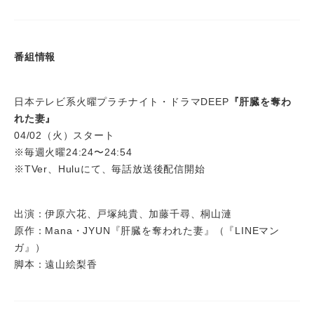
番組情報
日本テレビ系火曜プラチナイト・ドラマDEEP
『肝臓を奪わ
れた妻』
04/02（火）スタート
※毎週火曜24:24〜24:54
※TVer、Huluにて、毎話放送後配信開始
出演：伊原六花、戸塚純貴、加藤千尋、桐山漣
原作：Mana・JYUN『肝臓を奪われた妻』（『LINEマン
ガ』）
脚本：遠山絵梨香