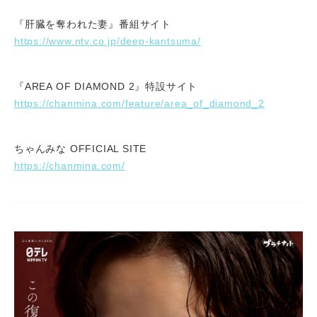
『肝臓を奪われた妻』番組サイト
https://www.ntv.co.jp/deep-kantsuma/
『AREA OF DIAMOND 2』特設サイト
https://chanmina.com/feature/area_of_diamond_2
ちゃんみな OFFICIAL SITE
https://chanmina.com/