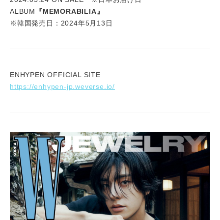
ALBUM
『MEMORABILIA』
※韓国発売日：2024年5月13日
ENHYPEN OFFICIAL SITE
https://enhypen-jp.weverse.io/