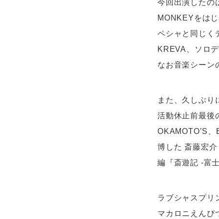
今回出演したのは
MONKEYをはじ
ペシャと同じく
KREVA、ソ
なお音楽シーン
また、久しぶりに
活動休止前最後の
OKAMOTO’S、
博した 斎藤宏介（
編『斎遊記 -富士
ラブシャスプリ
マカロニえんぴつ、