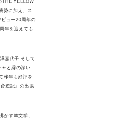
E YELLOW
初出演勢に加え、ス
ビュー20周年の
年周年を迎えても
吉澤嘉代子 そして
ペシャと縁の深い
、そして昨年も好評を
組『斎遊記』の出張
沸かす羊文学、