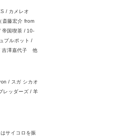
TES / カメレオ
4（斎藤宏介 from
/ 帝国喫茶 / 10-
プッシュプルポット /
 大翔 / 吉澤嘉代子 他
hevon / スガ シカオ
 ハンブレッダーズ / 羊
/ 神はサイコロを振