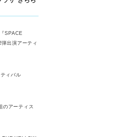
プラザ きらら
『SPACE
』の第2弾出演アーティ
スティバル
組のアーティス