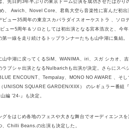
、先日約3年半ぶりの東京ドーム公演を成功させたばかりのTH
め、 Awich、Novel Core、君島大空ら音楽性に富んだ
デビュー35周年の東京スカパラダイスオーケストラ 、ソロデ
ロデビュー5周年＆ソロとしては初出演となる宮本浩次と、今
の第一線を走り続けるトップランナーたちも山中湖に集結。
山中湖に戻ってくるSiM、WANIMA、iri、スガ シカオ、
ラブシャ出演となるNulbarichも出演が決定。さらにス
BLUE ENCOUNT、Tempalay、MONO NO AWARE 
UNISON SQUARE GARDEN/XIIX） のレギュラー番
山編 ’24-』も決定。
ングをはじめ各地のフェスや大きな舞台でオーディエンスを
Chilli Beans.の出演も決定した。