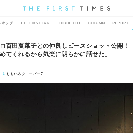
ンキング
THE FIRST TAKE
HIGHLIGHT
COLUMN
REPORT
ロ百田夏菜子との仲良しピースショット公開！
めてくれるから気楽に朗らかに話せた」
ももいろクローバーZ