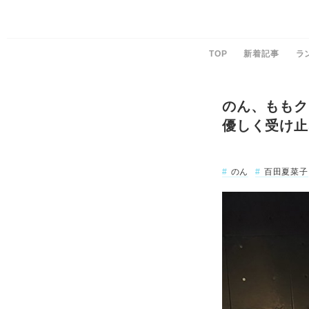
TOP
新着記事
ラ
のん、ももク
優しく受け止
のん
百田夏菜子