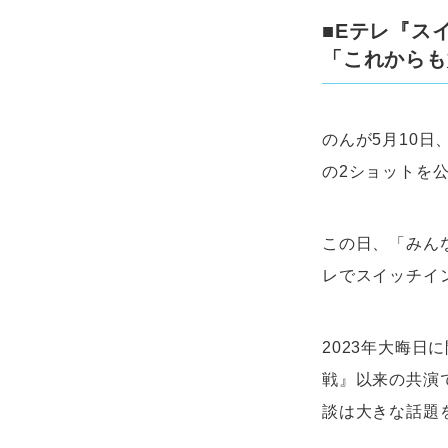
■Eテレ『ス
「これからも
のんが5月10
の2ショットを
この日、「みん
レでスイッチイ
2023年大晦日
戦』以来の共演
談は大きな話題