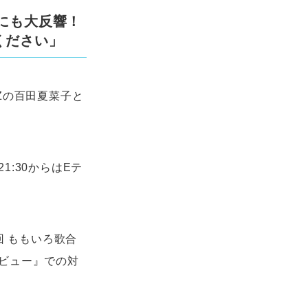
にも大反響！
ください」
Zの百田夏菜子と
:30からはEテ
回 ももいろ歌合
ビュー』での対