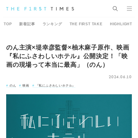
TOP
新着記事
ランキング
THE FIRST TAKE
HIGHLIGHT
のん主演×堤幸彦監督×柚木麻子原作、映画
『私にふさわしいホテル』公開決定！「映
画の現場って本当に最高」（のん）
2024.06.10
のん
映画
『私にふさわしいホテル』