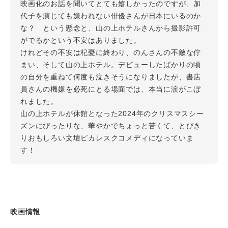
映画化のお話を聞いてとても嬉しかったのですが、加
代子を演じても嫌われない俳優さんが日本にいるのか
な？ という懸念と、山の上ホテルさんから撮影許可
がでるかという不安はありました。
けれどその不安は杞憂に終わり、のんさんの不敵な佇
まい、そして山の上ホテル。デビューしたばかりの頃
の自分を重ねて何度も泣きそうになりましたが、書店
員さんの機嫌を必死にとる場面では、本当に涙がこぼ
れました。
山の上ホテルが休館となった2024年のクリスマスシー
ズンにぴったりな、華やかでちょっと苦くて、とびき
りおもしろい文壇ピカレスクコメディになっていま
す！
映画情報