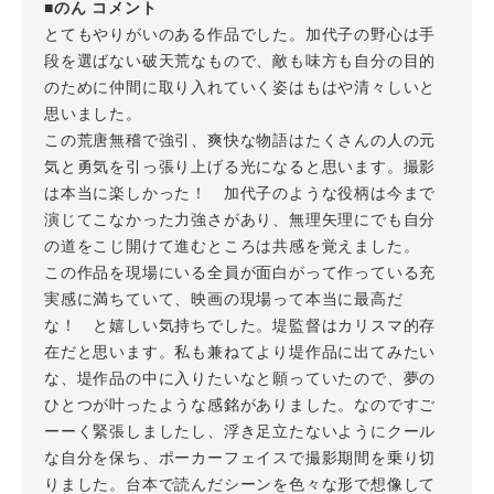
■のん コメント
とてもやりがいのある作品でした。加代子の野心は手
段を選ばない破天荒なもので、敵も味方も自分の目的
のために仲間に取り入れていく姿はもはや清々しいと
思いました。
この荒唐無稽で強引、爽快な物語はたくさんの人の元
気と勇気を引っ張り上げる光になると思います。撮影
は本当に楽しかった！ 加代子のような役柄は今まで
演じてこなかった力強さがあり、無理矢理にでも自分
の道をこじ開けて進むところは共感を覚えました。
この作品を現場にいる全員が面白がって作っている充
実感に満ちていて、映画の現場って本当に最高だ
な！ と嬉しい気持ちでした。堤監督はカリスマ的存
在だと思います。私も兼ねてより堤作品に出てみたい
な、堤作品の中に入りたいなと願っていたので、夢の
ひとつが叶ったような感銘がありました。なのですご
ーーく緊張しましたし、浮き足立たないようにクール
な自分を保ち、ポーカーフェイスで撮影期間を乗り切
りました。台本で読んだシーンを色々な形で想像して