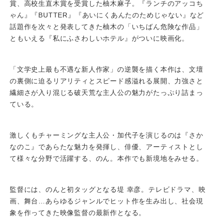
賞、高校生直木賞を受賞した柚木麻子。『ランチのアッコち
ゃん』『BUTTER』『あいにくあんたのためじゃない』など
話題作を次々と発表してきた柚木の「いちばん危険な作品」
ともいえる『私にふさわしいホテル』がついに映画化。
「文学史上最も不遇な新人作家」の逆襲を描く本作は、文壇
の裏側に迫るリアリティとスピード感溢れる展開、力強さと
繊細さが入り混じる破天荒な主人公の魅力がたっぷり詰まっ
ている。
激しくもチャーミングな主人公・加代子を演じるのは『さか
なのこ』であらたな魅力を発揮し、俳優、アーティストとし
て様々な分野で活躍する、のん。本作でも新境地をみせる。
監督には、のんと初タッグとなる堤 幸彦。テレビドラマ、映
画、舞台…あらゆるジャンルでヒット作を生み出し、社会現
象を作ってきた映像監督の最新作となる。