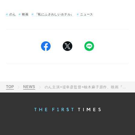
のん
映画
『私にふさわしいホテル』
ニュース
TOP
NEWS
のん主演×堤幸彦監督×柚木麻子原作、映画『私にふさわしいホテル』公開決定！「映画の現場って本当に最高」（のん）