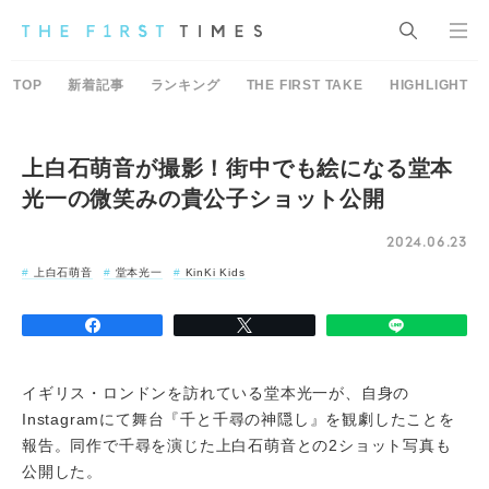
TOP
新着記事
ランキング
THE FIRST TAKE
HIGHLIGHT
上白石萌音が撮影！街中でも絵になる堂本
光一の微笑みの貴公子ショット公開
2024.06.23
上白石萌音
堂本光一
KinKi Kids
イギリス・ロンドンを訪れている堂本光一が、自身の
Instagramにて舞台『千と千尋の神隠し』を観劇したことを
報告。同作で千尋を演じた上白石萌音との2ショット写真も
公開した。