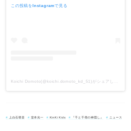
この投稿をInstagramで見る
Koichi Domoto(@koichi.domoto_kd_51)がシェアした投稿
上白石萌音
堂本光一
KinKi Kids
『千と千尋の神隠し』
ニュース