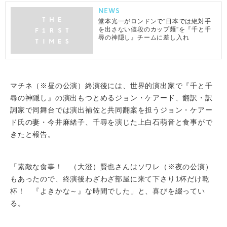
NEWS
堂本光一がロンドンで“日本では絶対手
を出さない値段のカップ麺”を『千と千
尋の神隠し』チームに差し入れ
マチネ（※昼の公演）終演後には、世界的演出家で『千と千
尋の神隠し』の演出もつとめるジョン・ケアード、翻訳・訳
詞家で同舞台では演出補佐と共同翻案を担うジョン・ケアー
ド氏の妻・今井麻緒子、千尋を演じた上白石萌音と食事がで
きたと報告。
「素敵な食事！ （大澄）賢也さんはソワレ（※夜の公演）
もあったので、終演後わざわざ部屋に来て下さり1杯だけ乾
杯！ 『よきかな～』な時間でした」と、喜びを綴ってい
る。