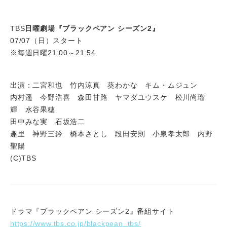
TBS
日曜劇場『ブラックペアン シーズン2』
07/07（日）スタート
※毎週日曜21:00～21:54
出演：二宮和也 竹内涼真 葵わかな キム・ムジュン
内村遥 今野浩喜 森田甘路 ヤマダユウスケ 松川尚瑠
輝 水谷果穂
田中みな実 石坂浩二
趣里 神野三鈴 橋本さとし 段田安則 小泉孝太郎 内野
聖陽
(C)TBS
ドラマ『ブラックペアン シーズン2』番組サイト
https://www.tbs.co.jp/blackpean_tbs/