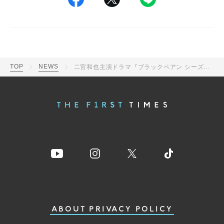
TOP
NEWS
二宮和也主演ドラマ『ブラックペアン シーズン2』趣里が再び“猫ちゃん”役に！天城（二宮）との掛け合いに注目
ABOUT
PRIVACY POLICY