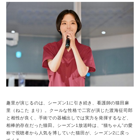
趣里が演じるのは、シーズン1に引き続き、看護師の猫田麻
里（ねこた まり）。クールな性格で二宮が演じた渡海征司郎
と相性が良く、手術での器械出しでは実力を発揮するなど、
相棒的存在だった猫田。シーズン1放送時は、“猫ちゃん”の愛
称で視聴者から人気を博していた猫田が、シーズン2に戻っ