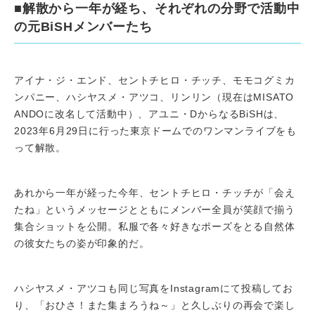
■解散から一年が経ち、それぞれの分野で活動中
の元BiSHメンバーたち
アイナ・ジ・エンド、セントチヒロ・チッチ、モモコグミカ
ンパニー、ハシヤスメ・アツコ、リンリン（現在はMISATO
ANDOに改名して活動中）、アユニ・DからなるBiSHは、
2023年6月29日に行った東京ドームでのワンマンライブをも
って解散。
あれから一年が経った今年、セントチヒロ・チッチが「会え
たね」というメッセージとともにメンバー全員が笑顔で揃う
集合ショットを公開。私服で各々好きなポーズをとる自然体
の彼女たちの姿が印象的だ。
ハシヤスメ・アツコも同じ写真をInstagramにて投稿してお
り、「おひさ！また集まろうね～」と久しぶりの再会で楽し