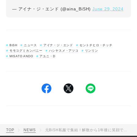
June 29, 2024
— アイナ・ジ・エンド (@aina_BiSH)
BiSH
ニュース
アイナ・ジ・エンド
セントチヒロ・チッチ
モモコグミカンパニー
ハシヤスメ・アツコ
リンリン
MISATO ANDO
アユニ・D
TOP
NEWS
元BiSH私服で集結！解散から1年後に笑顔で再会するメンバーオフショット公開