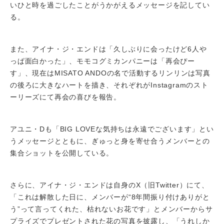
いひと時を過ごしたことがうかがえるメッセージを記してい
る。
また、アイナ・ジ・エンドは「久しぶりに会ったけど6人や
っぱ面白かった」、モモコグミカンパニーは「再会ぴー
す」、現在はMISATO ANDOの名で活動するリンリンは写真
の後ろに大きなハートを描き、それぞれがInstagramのスト
ーリーズにて再会の喜びを報告。
アユニ・Dも「BIG LOVEな気持ちは永遠でございます」とい
うメッセージとともに、ぎゅっと身を寄せ合うメンバーとの
集合ショットを公開している。
さらに、アイナ・ジ・エンドは自身のX（旧Twitter）にて、
「これは解散した日に、メンバーが“8年間振り付けありがと
う”って言ってくれた、枯れないお花です」とメンバーからサ
プライズでプレゼントされた花の写真を披露し、「うれしか