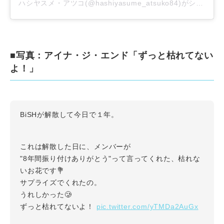
ハシヤスメ・アツコ(@hashiyasume_atsuko84)がシェアした投稿
■写真：アイナ・ジ・エンド「ずっと枯れてない
よ！」
BiSHが解散して今日で１年。
これは解散した日に、メンバーが
"8年間振り付けありがとう"って言ってくれた、枯れな
いお花です💐
サプライズでくれたの。
うれしかった🥲
pic.twitter.com/yTMDa2AuGx
ずっと枯れてないよ！